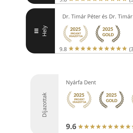
Dr. Timár Péter és Dr. Timár
Hely
III
9.8
(
Nyárfa Dent
Díjazottak
9.6