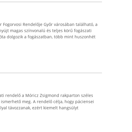
tor Fogorvosi Rendelője Győr városában található, a
 nyújt magas színvonalú és teljes körű fogászati
8 óta dolgozik a fogászatban, több mint huszonhét
ati rendelő a Móricz Zsigmond rakparton széles
l ismerhető meg. A rendelő célja, hogy páciensei
lyal távozzanak, ezért kiemelt hangsúlyt