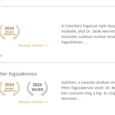
A ColorDent Fogászat Győr közpo
működik, ahol Dr. Deák Henriett
évtizedes szakmai múlttal rende
fogpótlástan, ...
Mutass többet >>
Péter fogszakorvos
Győrben, a Lovarda utcában műk
Péter fogszakorvos vezet. Dr. B
ben szerezte meg a fog- és sz
Münsteri ...
Mutass többet >>