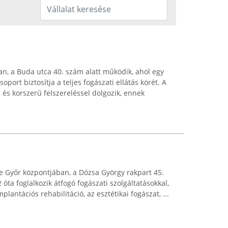
n, a Buda utca 40. szám alatt működik, ahol egy
csoport biztosítja a teljes fogászati ellátás körét. A
és korszerű felszereléssel dolgozik, ennek
e Győr központjában, a Dózsa György rakpart 45.
 óta foglalkozik átfogó fogászati szolgáltatásokkal,
antációs rehabilitáció, az esztétikai fogászat, ...