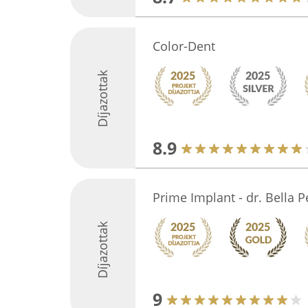
Color-Dent
Díjazottak
8.9
Prime Implant - dr. Bella 
Díjazottak
9