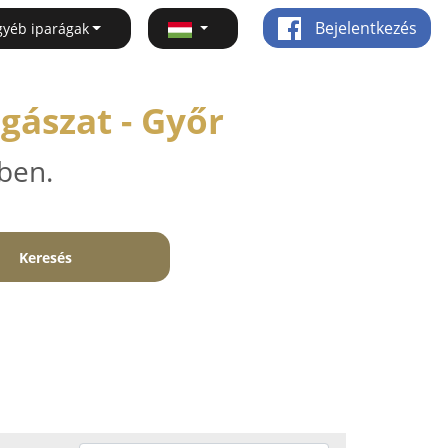
Bejelentkezés
gyéb iparágak
gászat - Győr
ben.
Keresés