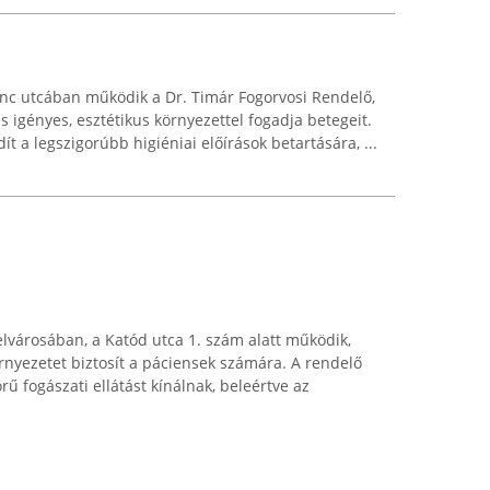
enc utcában működik a Dr. Timár Fogorvosi Rendelő,
 igényes, esztétikus környezettel fogadja betegeit.
ít a legszigorúbb higiéniai előírások betartására, ...
lvárosában, a Katód utca 1. szám alatt működik,
rnyezetet biztosít a páciensek számára. A rendelő
rű fogászati ellátást kínálnak, beleértve az