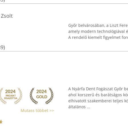
 Zsolt
Győr belvárosában, a Liszt Fer
amely modern technológiával és
A rendelő kiemelt figyelmet ford
39)
A Nyárfa Dent Fogászat Győr be
ahol korszerű és barátságos kö
elhivatott szakemberei teljes kö
általános ...
Mutass többet >>