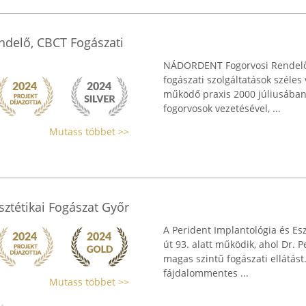
delő, CBCT Fogászati
NÁDORDENT Fogorvosi Rendelő
fogászati szolgáltatások széles 
működő praxis 2000 júliusában j
fogorvosok vezetésével, ...
Mutass többet >>
sztétikai Fogászat Győr
A Perident Implantológia és Es
út 93. alatt működik, ahol Dr. 
magas szintű fogászati ellátás
fájdalommentes ...
Mutass többet >>