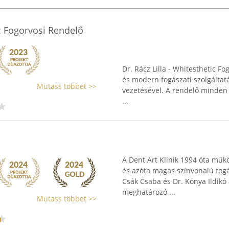
ic Fogorvosi Rendelő
Dr. Rácz Lilla - Whitesthetic F
és modern fogászati szolgáltatás
Mutass többet >>
vezetésével. A rendelő minden k
...
A Dent Art Klinik 1994 óta műkö
és azóta magas színvonalú fogás
Csák Csaba és Dr. Kónya Ildikó
meghatározó ...
Mutass többet >>