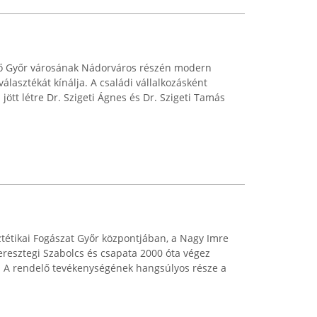
 Győr városának Nádorváros részén modern
választékát kínálja. A családi vállalkozásként
ött létre Dr. Szigeti Ágnes és Dr. Szigeti Tamás
ztétikai Fogászat Győr központjában, a Nagy Imre
Peresztegi Szabolcs és csapata 2000 óta végez
t. A rendelő tevékenységének hangsúlyos része a