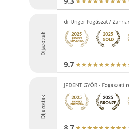
9.3
dr Unger Fogászat / Zahnar
Díjazottak
9.7
JPDENT GYŐR - Fogászati r
Díjazottak
8.7