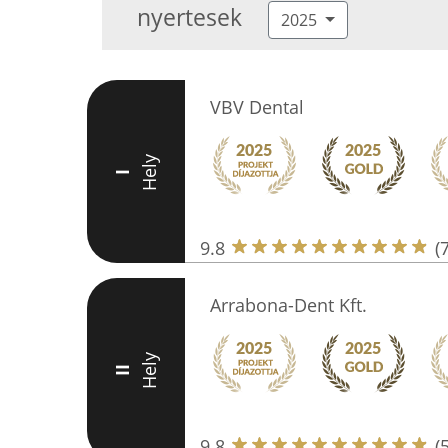
nyertesek
2025
VBV Dental
Hely
I
9.8
(
Arrabona-Dent Kft.
Hely
II
9.8
(