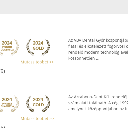
Az VBV Dental Győr központjába
fiatal és elkötelezett fogorvosi 
rendelő modern technológiával 
köszönhetően ...
Mutass többet >>
79)
Az Arrabona-Dent Kft. rendelőj
szám alatt található. A cég 1992
amelynek középpontjában az impl
Mutass többet >>
55)