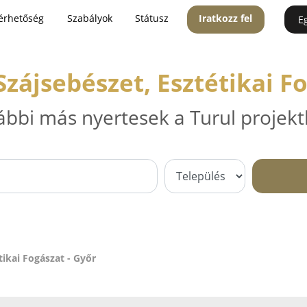
érhetőség
Szabályok
Státusz
Iratkozz fel
E
zájsebészet, Esztétikai Fo
ábbi más nyertesek a Turul projekt
tikai Fogászat - Győr