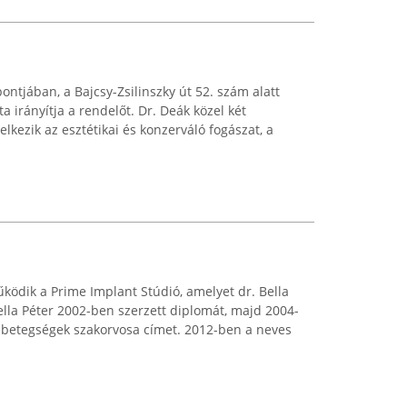
ntjában, a Bajcsy-Zsilinszky út 52. szám alatt
a irányítja a rendelőt. Dr. Deák közel két
lkezik az esztétikai és konzerváló fogászat, a
ödik a Prime Implant Stúdió, amelyet dr. Bella
ella Péter 2002-ben szerzett diplomát, majd 2004-
ájbetegségek szakorvosa címet. 2012-ben a neves