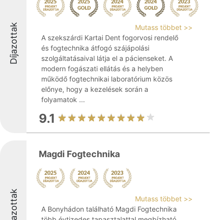
Díjazottak
Mutass többet >>
A szekszárdi Kartai Dent fogorvosi rendelő
és fogtechnika átfogó szájápolási
szolgáltatásaival látja el a pácienseket. A
modern fogászati ellátás és a helyben
működő fogtechnikai laboratórium közös
előnye, hogy a kezelések során a
folyamatok ...
9.1
Magdi Fogtechnika
Díjazottak
Mutass többet >>
A Bonyhádon található Magdi Fogtechnika
több évtizedes tapasztalattal megbízható