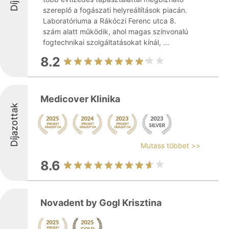
szereplő a fogászati helyreállítások piacán.
Laboratóriuma a Rákóczi Ferenc utca 8.
szám alatt működik, ahol magas színvonalú
fogtechnikai szolgáltatásokat kínál, ...
8.2
Medicover Klinika
Díjazottak
Mutass többet >>
8.6
Novadent by Gogl Krisztina