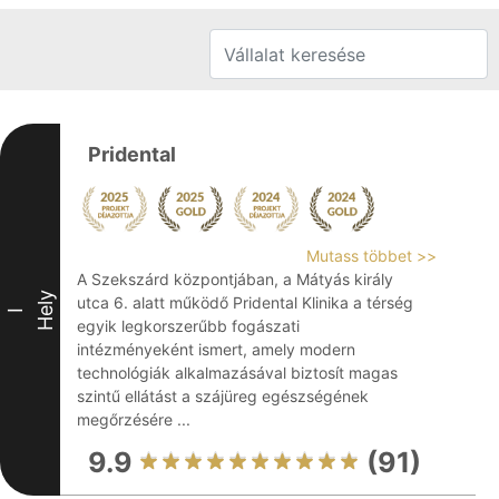
Pridental
Mutass többet >>
A Szekszárd központjában, a Mátyás király
Hely
utca 6. alatt működő Pridental Klinika a térség
I
egyik legkorszerűbb fogászati
intézményeként ismert, amely modern
technológiák alkalmazásával biztosít magas
szintű ellátást a szájüreg egészségének
megőrzésére ...
9.9
(91)