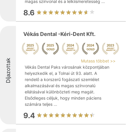
magas színvonal és a lelkiismeretesség ...
8.6
Vékás Dental -Kéri-Dent Kft.
Díjazottak
Mutass többet >>
Vékás Dental Paks városának központjában
helyezkedik el, a Tolnai út 93. alatt. A
rendelő a korszerű fogászati szemlélet
alkalmazásával és magas színvonalú
ellátásával különbözteti meg magát.
Elsődleges céljuk, hogy minden páciens
számára teljes ...
9.4