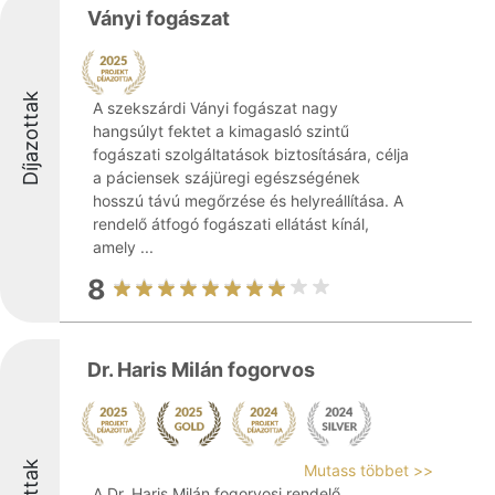
Ványi fogászat
Díjazottak
A szekszárdi Ványi fogászat nagy
hangsúlyt fektet a kimagasló szintű
fogászati szolgáltatások biztosítására, célja
a páciensek szájüregi egészségének
hosszú távú megőrzése és helyreállítása. A
rendelő átfogó fogászati ellátást kínál,
amely ...
8
Dr. Haris Milán fogorvos
Mutass többet >>
A Dr. Haris Milán fogorvosi rendelő