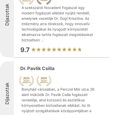
Díjazottak
A szekszárdi Novadent Fogászat egy
modern fogászati ellátást nyújtó rendelő,
amelynek vezetője Dr. Gogl Krisztina. Az
intézmény arra törekszik, hogy innovatív
technológiákat és nyugodt környezetet
alkalmazva tartós fogászati megoldásokat
biztosítson ...
9.7
Dr. Pavlik Csilla
Díjazottak
Bonyhád városában, a Perczel Mór utca 36.
alatt működik Dr. Pavlik Csilla fogászati
rendelője, ahol korszerű és esztétikus
környezetben biztosítanak ellátást. Az itt
nyújtott szolgáltatások középpontjában a