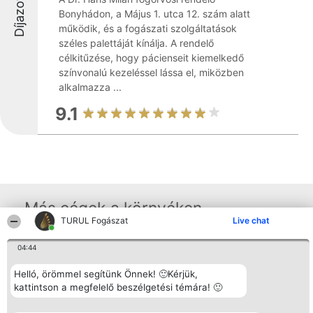
Díjazottak
Bonyhádon, a Május 1. utca 12. szám alatt
működik, és a fogászati szolgáltatások
széles palettáját kínálja. A rendelő
célkitűzése, hogy pácienseit kiemelkedő
színvonalú kezeléssel lássa el, miközben
alkalmazza ...
9.1
Más cégek a környéken
TURUL Fogászat
Live chat
04:44
Rangsorszervező
Népszavazás
Elérhetőség
SC Beautiful Company S.R.L.
Nyertesek
Elérhetőség
Helló, örömmel segítünk Önnek! 🙂Kérjük,
Bulevardul Aleea Timișul De
Az összes
Sus Nr. 2, Bl. A30, Sc. A, Et.
kattintson a megfelelő beszélgetési témára! 🙂
díjazottak
4, Ap. 13
listája
Bukarest 53-238
Szabályok