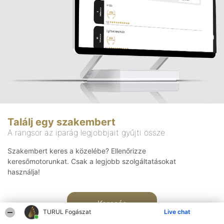
Találj egy szakembert
A rangsor az iparág legjobbjait gyűjti össze
Szakembert keres a közelébe? Ellenőrizze
keresőmotorunkat. Csak a legjobb szolgáltatásokat
használja!
Keresés
TURUL Fogászat
Live chat