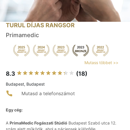
TURUL DÍJAS RANGSOR
Primamedic
Mutass többet >>
8.3
(18)
Budapest, Budapest
Mutasd a telefonszámot
Egy cég:
A
PrimaMedic Fogászati Stúdió
Budapest Szabó utca 12.
szám alatt működik, ahol a páciensek különféle