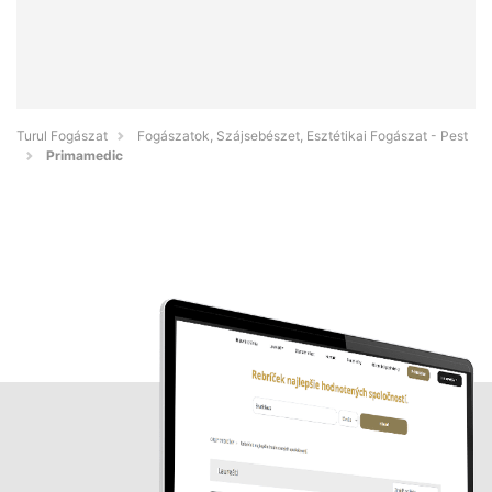
Turul Fogászat
Fogászatok, Szájsebészet, Esztétikai Fogászat - Pest
Primamedic