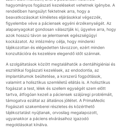
hagyományos fogászati kezeléseket vehetnek igénybe. A
rendelőben hangsúlyt fektetnek arra, hogy a
beavatkozásokat kíméletes eljárásokkal végezzék,
figyelembe véve a páciensek egyéni érzékenységét. Az
alapanyagokat gondosan választják ki, ügyelve arra, hogy
azok hosszú távon se jelentsenek egészségügyi
kockázatot. Az intézmény célja, hogy mindenki
tájékozottan és elégedetten távozzon, ezért minden
konzultációra és kezelésre elegendő időt szánnak.
A szolgáltatások között megtalálhatók a dentálhigiéniai és
esztétikai fogászati kezelések, az endodontia, az
implantátumok beültetése, a korszerű fogpótlások,
valamint a holisztikus szemléletű ellátás is. A holisztikus
fogászat a test, lélek és szellem egységét szem előtt
tartva, átfogóan kezeli a páciensek szájüregi problémáit,
támogatva ezáltal az általános jóllétet. A PrimaMedic
Fogászati szakemberei részletes és közérthető
tájékoztatást nyújtanak, orvosilag megalapozott,
ugyanakkor a páciens elvárásaihoz igazodó
megoldásokat kínálva.