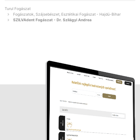
Turul Fogászat
Fogászatok, Szájsebészet, Esztétikai Fogászat - Hajdú-Bihar
SZILVAdent Fogászat - Dr. Szilágyi Andrea