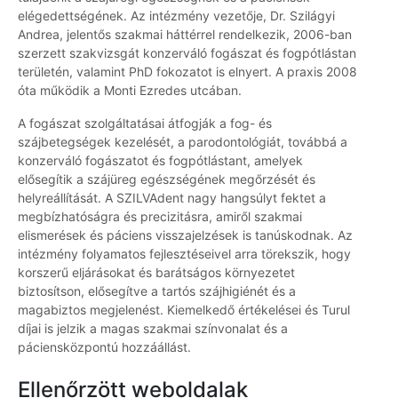
elégedettségének. Az intézmény vezetője, Dr. Szilágyi
Andrea, jelentős szakmai háttérrel rendelkezik, 2006-ban
szerzett szakvizsgát konzerváló fogászat és fogpótlástan
területén, valamint PhD fokozatot is elnyert. A praxis 2008
óta működik a Monti Ezredes utcában.
A fogászat szolgáltatásai átfogják a fog- és
szájbetegségek kezelését, a parodontológiát, továbbá a
konzerváló fogászatot és fogpótlástant, amelyek
elősegítik a szájüreg egészségének megőrzését és
helyreállítását. A SZILVAdent nagy hangsúlyt fektet a
megbízhatóságra és precizitásra, amiről szakmai
elismerések és páciens visszajelzések is tanúskodnak. Az
intézmény folyamatos fejlesztéseivel arra törekszik, hogy
korszerű eljárásokat és barátságos környezetet
biztosítson, elősegítve a tartós szájhigiénét és a
magabiztos megjelenést. Kiemelkedő értékelései és Turul
díjai is jelzik a magas szakmai színvonalat és a
páciensközpontú hozzáállást.
Ellenőrzött weboldalak