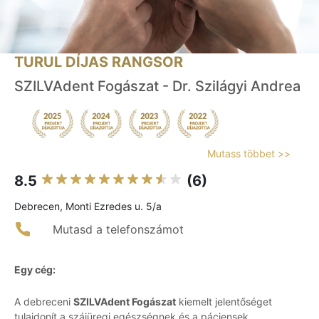
TURUL DÍJAS RANGSOR
SZILVAdent Fogászat - Dr. Szilágyi Andrea
Mutass többet >>
8.5
(6)
Debrecen, Monti Ezredes u. 5/a
Mutasd a telefonszámot
Egy cég:
A debreceni
SZILVAdent Fogászat
kiemelt jelentőséget
tulajdonít a szájüregi egészségnek és a páciensek