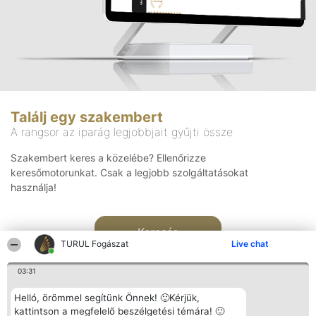
Találj egy szakembert
A rangsor az iparág legjobbjait gyűjti össze
Szakembert keres a közelébe? Ellenőrizze
keresőmotorunkat. Csak a legjobb szolgáltatásokat
használja!
Keresés
TURUL Fogászat
Live chat
03:31
Helló, örömmel segítünk Önnek! 🙂Kérjük,
kattintson a megfelelő beszélgetési témára! 🙂