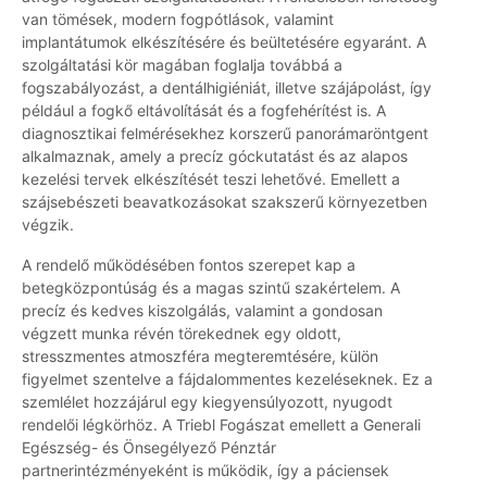
van tömések, modern fogpótlások, valamint
implantátumok elkészítésére és beültetésére egyaránt. A
szolgáltatási kör magában foglalja továbbá a
fogszabályozást, a dentálhigiéniát, illetve szájápolást, így
például a fogkő eltávolítását és a fogfehérítést is. A
diagnosztikai felmérésekhez korszerű panorámaröntgent
alkalmaznak, amely a precíz góckutatást és az alapos
kezelési tervek elkészítését teszi lehetővé. Emellett a
szájsebészeti beavatkozásokat szakszerű környezetben
végzik.
A rendelő működésében fontos szerepet kap a
betegközpontúság és a magas szintű szakértelem. A
precíz és kedves kiszolgálás, valamint a gondosan
végzett munka révén törekednek egy oldott,
stresszmentes atmoszféra megteremtésére, külön
figyelmet szentelve a fájdalommentes kezeléseknek. Ez a
szemlélet hozzájárul egy kiegyensúlyozott, nyugodt
rendelői légkörhöz. A Triebl Fogászat emellett a Generali
Egészség- és Önsegélyező Pénztár
partnerintézményeként is működik, így a páciensek