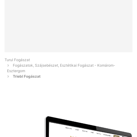
Turul Fogászat
Fogászatok, Szájsebészet, Esztétikai Fogászat - Komárom-
Esztergom
Triebl Fogászat