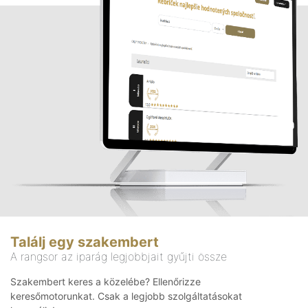
Találj egy szakembert
A rangsor az iparág legjobbjait gyűjti össze
Szakembert keres a közelébe? Ellenőrizze
keresőmotorunkat. Csak a legjobb szolgáltatásokat