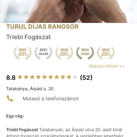
TURUL DÍJAS RANGSOR
Triebl Fogászat
Mutass többet >>
8.8
(52)
Tatabánya, Árpád u. 20
Mutasd a telefonszámot
Egy cég:
Triebl Fogászat
Tatabányán, az Árpád utca 20. alatt kínál
átfogó fogászati szolgáltatásokat. A rendelőben lehetőség