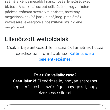
számára kényelmesebb finanszírozási lehetőségeket
biztosít. A szakmai csapat célkitűzése, hogy minden
páciens számára személyre szabott, hatékony
megoldásokat kínáljanak a szájüregi problémák
kezelésére, elősegítve a hosszútávú szájhigiéné
megőrzését.
Ellenőrzött weboldalak
Csak a bejelentkezett felhasználók férhetnek hozzá
ezekhez az információkhoz.
Kattints ide a
bejelentkezéshez.
Ez az Ön vállalkozása
?
Gratulálunk!
Ellenőrizze le, hogyan szerezhet
népszerűsítéshez szükséges anyagokat, hogy
élvezhesse sikerét.