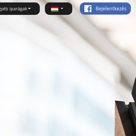
Bejelentkezés
gyéb iparágak