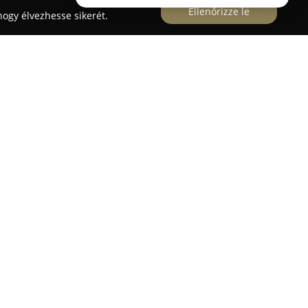
Ellenőrizze le
ogy élvezhesse sikerét.
ködő
Belvárosi Fogászat
prémium minőségű
osít korszerű és barátságos környezetben. A
hivatott a páciensek egészséges, magabiztos
kiemelt hangsúlyt fektetve a precizitásra és a
k során a legújabb technológiai megoldásokat
tt szerepel általános fogászat, esztétikai
arodontológia, fogszabályozás és szájhigiénia
örnyezetet biztosít, ahol segítőkész, barátságos
ív, kényelmes élményhez. Külön odafigyelnek a