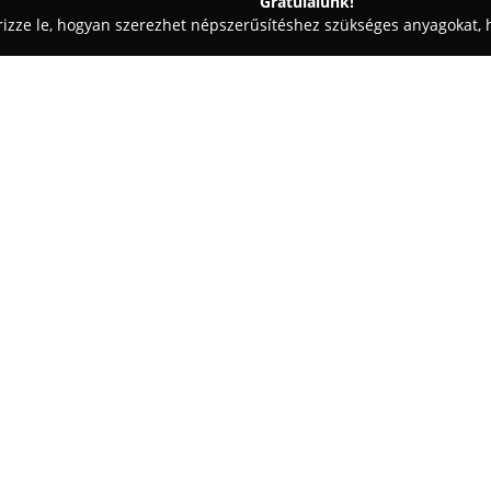
Gratulálunk!
rizze le, hogyan szerezhet népszerűsítéshez szükséges anyagokat, h
ikai Fogászat - Csongrád
Aranyklinika
Egy cég:
A debreceni Pásti utcában mű
fogászati szolgáltatásokat bizt
rendelő szakképzett csapata el
mosolyának megőrzése mellett, 
Mutass többet >>
fájdalommentességre. Munkáju
használják, szolgáltatásaik közö
beavatkozások, szájsebészet, p
egyaránt.
A rendelő tiszta és higiénikus k
személyzet járul hozzá a pozit