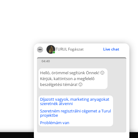
TURUL Fogászat
Live chat
04:40
Helló, örömmel segítünk Önnek! 🙂
Kérjük, kattintson a megfelelő
beszélgetési témára! 🙂
Díjazott vagyok, marketing anyagokat
szeretnék átvenni
Szeretném regisztrálni cégemet a Turul
projektbe
Problémám van