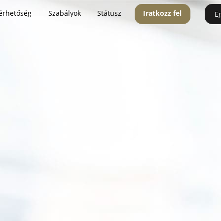
érhetőség
Szabályok
Státusz
Iratkozz fel
E