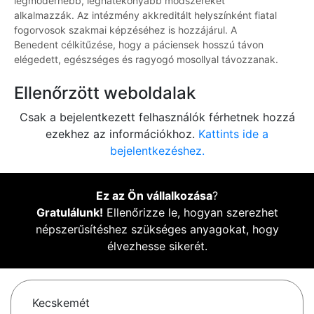
legmodernebb, leghatékonyabb módszereket
alkalmazzák. Az intézmény akkreditált helyszínként fiatal
fogorvosok szakmai képzéséhez is hozzájárul. A
Benedent célkitűzése, hogy a páciensek hosszú távon
elégedett, egészséges és ragyogó mosollyal távozzanak.
Ellenőrzött weboldalak
Csak a bejelentkezett felhasználók férhetnek hozzá
ezekhez az információkhoz.
Kattints ide a
bejelentkezéshez.
Ez az Ön vállalkozása
?
Gratulálunk!
Ellenőrizze le, hogyan szerezhet
népszerűsítéshez szükséges anyagokat, hogy
élvezhesse sikerét.
Kecskemét