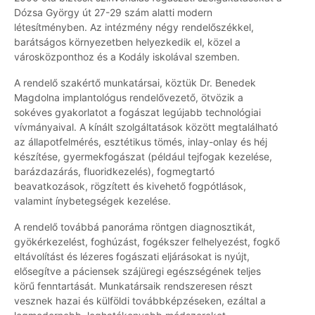
Dózsa György út 27-29 szám alatti modern
létesítményben. Az intézmény négy rendelőszékkel,
barátságos környezetben helyezkedik el, közel a
városközponthoz és a Kodály iskolával szemben.
A rendelő szakértő munkatársai, köztük Dr. Benedek
Magdolna implantológus rendelővezető, ötvözik a
sokéves gyakorlatot a fogászat legújabb technológiai
vívmányaival. A kínált szolgáltatások között megtalálható
az állapotfelmérés, esztétikus tömés, inlay-onlay és héj
készítése, gyermekfogászat (például tejfogak kezelése,
barázdazárás, fluoridkezelés), fogmegtartó
beavatkozások, rögzített és kivehető fogpótlások,
valamint ínybetegségek kezelése.
A rendelő továbbá panoráma röntgen diagnosztikát,
gyökérkezelést, foghúzást, fogékszer felhelyezést, fogkő
eltávolítást és lézeres fogászati eljárásokat is nyújt,
elősegítve a páciensek szájüregi egészségének teljes
körű fenntartását. Munkatársaik rendszeresen részt
vesznek hazai és külföldi továbbképzéseken, ezáltal a