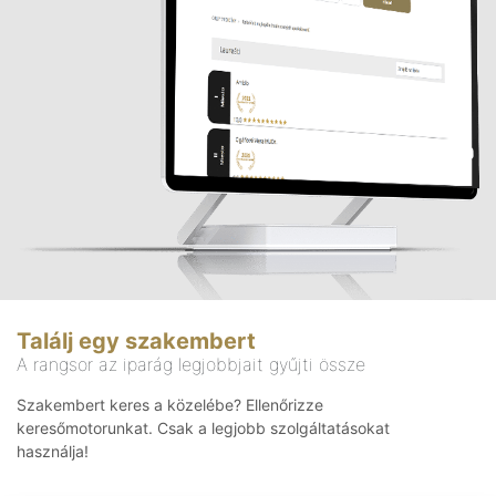
Találj egy szakembert
A rangsor az iparág legjobbjait gyűjti össze
Szakembert keres a közelébe? Ellenőrizze
keresőmotorunkat. Csak a legjobb szolgáltatásokat
használja!