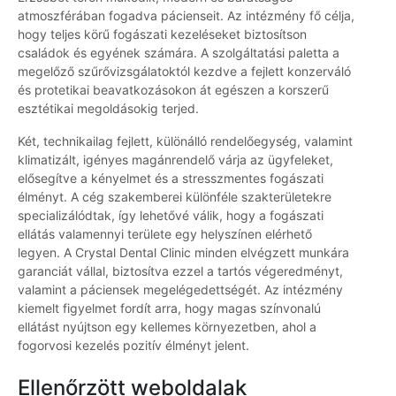
atmoszférában fogadva pácienseit. Az intézmény fő célja,
hogy teljes körű fogászati kezeléseket biztosítson
családok és egyének számára. A szolgáltatási paletta a
megelőző szűrővizsgálatoktól kezdve a fejlett konzerváló
és protetikai beavatkozásokon át egészen a korszerű
esztétikai megoldásokig terjed.
Két, technikailag fejlett, különálló rendelőegység, valamint
klimatizált, igényes magánrendelő várja az ügyfeleket,
elősegítve a kényelmet és a stresszmentes fogászati
élményt. A cég szakemberei különféle szakterületekre
specializálódtak, így lehetővé válik, hogy a fogászati
ellátás valamennyi területe egy helyszínen elérhető
legyen. A Crystal Dental Clinic minden elvégzett munkára
garanciát vállal, biztosítva ezzel a tartós végeredményt,
valamint a páciensek megelégedettségét. Az intézmény
kiemelt figyelmet fordít arra, hogy magas színvonalú
ellátást nyújtson egy kellemes környezetben, ahol a
fogorvosi kezelés pozitív élményt jelent.
Ellenőrzött weboldalak