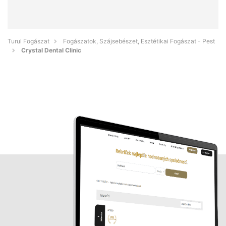
Turul Fogászat
Fogászatok, Szájsebészet, Esztétikai Fogászat - Pest
Crystal Dental Clinic