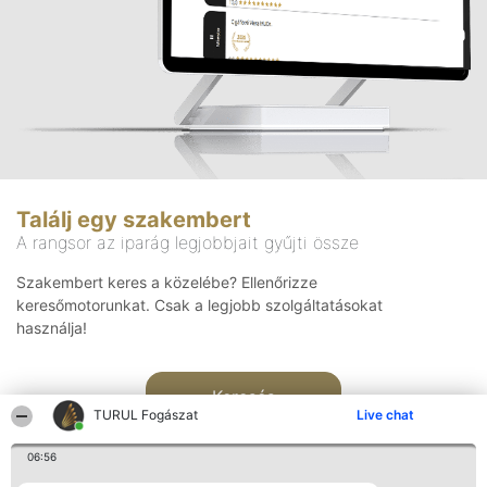
Találj egy szakembert
A rangsor az iparág legjobbjait gyűjti össze
Szakembert keres a közelébe? Ellenőrizze
keresőmotorunkat. Csak a legjobb szolgáltatásokat
használja!
Keresés
TURUL Fogászat
Live chat
06:56