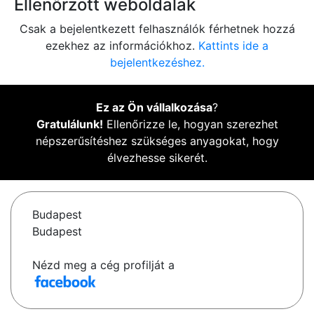
Ellenőrzött weboldalak
Csak a bejelentkezett felhasználók férhetnek hozzá
ezekhez az információkhoz.
Kattints ide a
bejelentkezéshez.
Ez az Ön vállalkozása
?
Gratulálunk!
Ellenőrizze le, hogyan szerezhet
népszerűsítéshez szükséges anyagokat, hogy
élvezhesse sikerét.
Budapest
Budapest
Nézd meg a cég profilját a