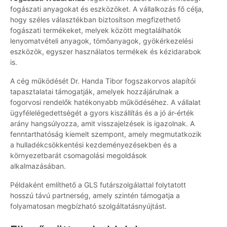
fogászati anyagokat és eszközöket. A vállalkozás fő célja,
hogy széles választékban biztosítson megfizethető
fogászati termékeket, melyek között megtalálhatók
lenyomatvételi anyagok, tömőanyagok, gyökérkezelési
eszközök, egyszer használatos termékek és kézidarabok
is.
A cég működését Dr. Handa Tibor fogszakorvos alapítói
tapasztalatai támogatják, amelyek hozzájárulnak a
fogorvosi rendelők hatékonyabb működéséhez. A vállalat
ügyfélelégedettségét a gyors kiszállítás és a jó ár-érték
arány hangsúlyozza, amit visszajelzések is igazolnak. A
fenntarthatóság kiemelt szempont, amely megmutatkozik
a hulladékcsökkentési kezdeményezésekben és a
környezetbarát csomagolási megoldások
alkalmazásában.
Példaként említhető a GLS futárszolgálattal folytatott
hosszú távú partnerség, amely szintén támogatja a
folyamatosan megbízható szolgáltatásnyújtást.