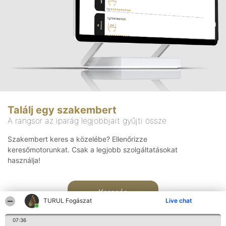
Találj egy szakembert
A rangsor az iparág legjobbjait gyűjti össze
Szakembert keres a közelébe? Ellenőrizze
keresőmotorunkat. Csak a legjobb szolgáltatásokat
használja!
Keresés
TURUL Fogászat
Live chat
07:36