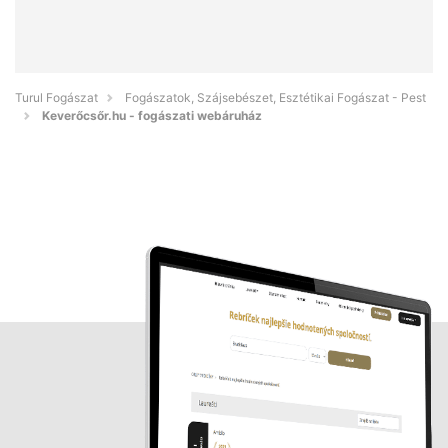
Turul Fogászat
Fogászatok, Szájsebészet, Esztétikai Fogászat - Pest
Keverőcsőr.hu - fogászati webáruház