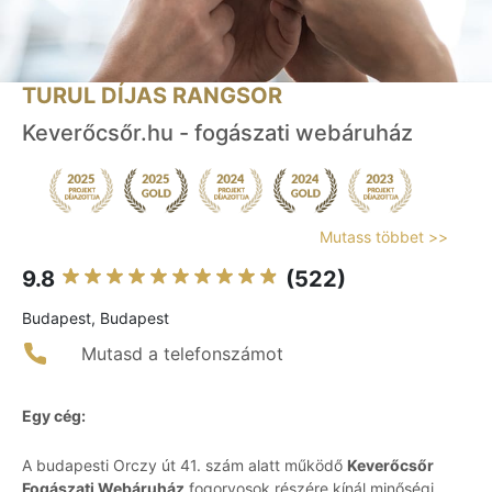
TURUL DÍJAS RANGSOR
Keverőcsőr.hu - fogászati webáruház
Mutass többet >>
9.8
(522)
Budapest, Budapest
Mutasd a telefonszámot
Egy cég:
A budapesti Orczy út 41. szám alatt működő
Keverőcsőr
Fogászati Webáruház
fogorvosok részére kínál minőségi