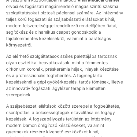
orvosi és fogászati magánrendelő magas szintű szakmai
szolgáltatásokat biztosít páciensei számára. Az intézmény
teljes körű fogászati és szájsebészeti ellátásokat kínál,
modern felszereltséggel rendelkező rendelőjében fiatal,
segítőkész és dinamikus csapat gondoskodik a
fájdalommentes kezelésekről, valamint a barátságos
környezetről.
Az elérhető szolgáltatások széles palettájába tartoznak
olyan esztétikai beavatkozások, mint a fémmentes
cirkónium koronák, préskerámia héjak, inlayek készítése
és a professzionális fogfehérítés. A fogmegtartó
kezeléseknél a gépi gyökérkezelés, tartós tömések, illetve
az innovatív fogászati lágylézer terápia kiemelten
szerepelnek.
A szájsebészeti ellátások között szerepel a fogbeültetés,
csontpótlás, a bölcsességfogak eltávolítása és fogágy
kezelések. A fogszabályozás területén az intézmény
modern Damon önligírozó készülékeket, valamint
gyermekek részére kivehető eszközöket kínál,