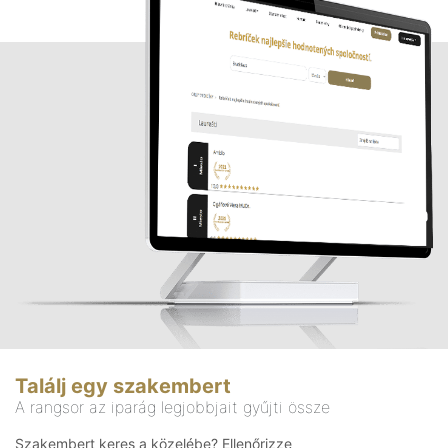
Találj egy szakembert
A rangsor az iparág legjobbjait gyűjti össze
Szakembert keres a közelébe? Ellenőrizze