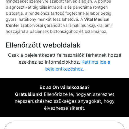
mindezeket személyre szabott tervek alapján. A pontos
diagnosztikát digitális intraorális és panoráma röntgen
biztosítja, a rendelőhöz tartozó fogtechnikai labor pedig
gyors, hatékony munkát tesz lehetővé. A
Vital Medical
Center
szakorvosai garanciát vállalnak munkájukra, ami
hozzájárul a páciensek biztonságához és bizalmához.
Ellenőrzött weboldalak
Csak a bejelentkezett felhasználók férhetnek hozzá
ezekhez az információkhoz.
Kattints ide a
bejelentkezéshez.
Ez az Ön vállalkozása
?
Gratulálunk!
Ellenőrizze le, hogyan szerezhet
népszerűsítéshez szükséges anyagokat, hogy
élvezhesse sikerét.