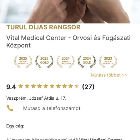
TURUL DÍJAS RANGSOR
Vital Medical Center - Orvosi és Fogászati
Központ
Mutass többet >>
9.4
(27)
Veszprém, József Attila u. 17.
Mutasd a telefonszámot
Egy cég:
A Veszprém központjában működő
Vital Medical Center