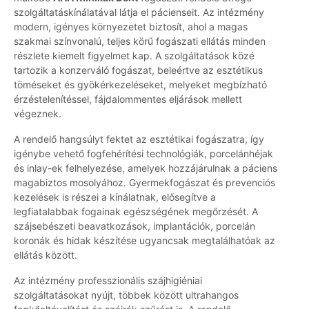
szolgáltatáskínálatával látja el pácienseit. Az intézmény
modern, igényes környezetet biztosít, ahol a magas
szakmai színvonalú, teljes körű fogászati ellátás minden
részlete kiemelt figyelmet kap. A szolgáltatások közé
tartozik a konzerváló fogászat, beleértve az esztétikus
töméseket és gyökérkezeléseket, melyeket megbízható
érzéstelenítéssel, fájdalommentes eljárások mellett
végeznek.
A rendelő hangsúlyt fektet az esztétikai fogászatra, így
igénybe vehető fogfehérítési technológiák, porcelánhéjak
és inlay-ek felhelyezése, amelyek hozzájárulnak a páciens
magabiztos mosolyához. Gyermekfogászat és prevenciós
kezelések is részei a kínálatnak, elősegítve a
legfiatalabbak fogainak egészségének megőrzését. A
szájsebészeti beavatkozások, implantációk, porcelán
koronák és hidak készítése ugyancsak megtalálhatóak az
ellátás között.
Az intézmény professzionális szájhigiéniai
szolgáltatásokat nyújt, többek között ultrahangos