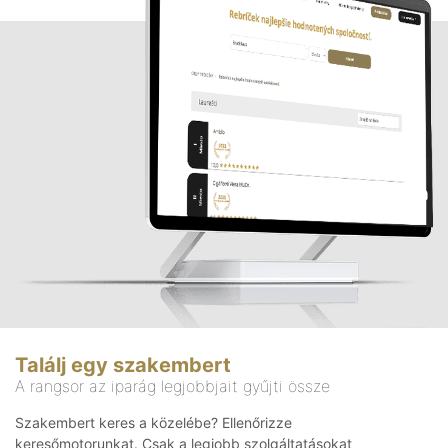
Találj egy szakembert
A rangsor az iparág legjobbjait gyűjti össze
Szakembert keres a közelébe? Ellenőrizze
keresőmotorunkat. Csak a legjobb szolgáltatásokat