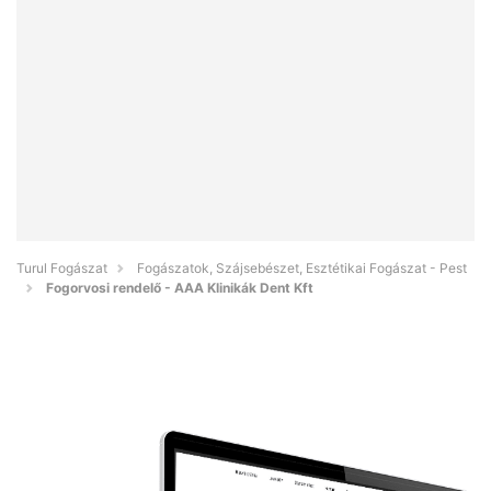
Turul Fogászat
Fogászatok, Szájsebészet, Esztétikai Fogászat - Pest
Fogorvosi rendelő - AAA Klinikák Dent Kft