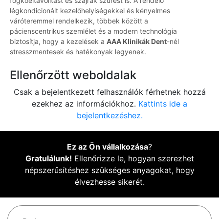
fogkőeltávolítást és szájrák szűrést is. A rendelő
légkondicionált kezelőhelyiségekkel és kényelmes
váróteremmel rendelkezik, többek között a
pácienscentrikus szemlélet és a modern technológia
biztosítja, hogy a kezelések a
AAA Klinikák Dent
-nél
stresszmentesek és hatékonyak legyenek.
Ellenőrzött weboldalak
Csak a bejelentkezett felhasználók férhetnek hozzá
ezekhez az információkhoz.
Kattints ide a
bejelentkezéshez.
Ez az Ön vállalkozása
?
Gratulálunk!
Ellenőrizze le, hogyan szerezhet
népszerűsítéshez szükséges anyagokat, hogy
élvezhesse sikerét.