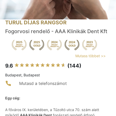
TURUL DÍJAS RANGSOR
Fogorvosi rendelő - AAA Klinikák Dent Kft
Mutass többet >>
9.6
(144)
Budapest, Budapest
Mutasd a telefonszámot
Egy cég:
A főváros IX. kerületében, a Tűzoltó utca 70. szám alatt
működő
AAA Klinikák Dent
fogászati rendelő átfogó