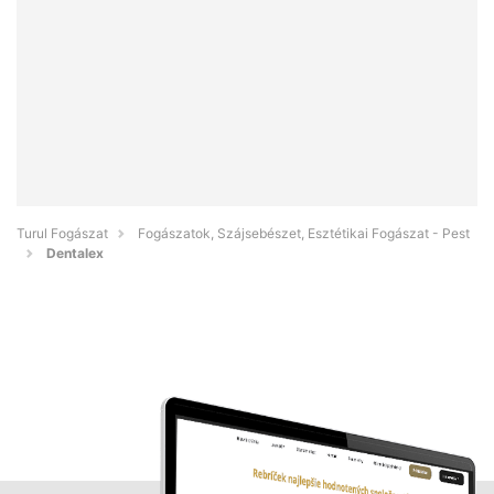
Turul Fogászat
Fogászatok, Szájsebészet, Esztétikai Fogászat - Pest
Dentalex