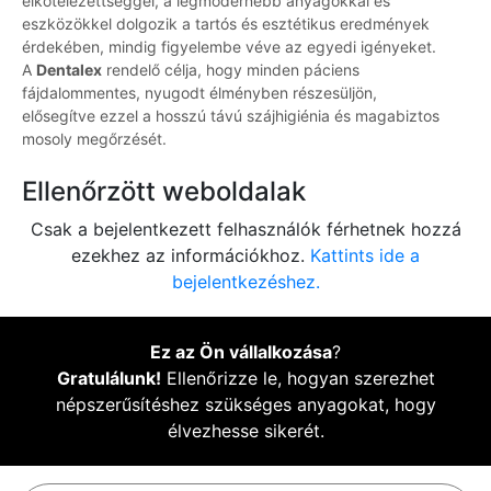
elkötelezettséggel, a legmodernebb anyagokkal és
eszközökkel dolgozik a tartós és esztétikus eredmények
érdekében, mindig figyelembe véve az egyedi igényeket.
A
Dentalex
rendelő célja, hogy minden páciens
fájdalommentes, nyugodt élményben részesüljön,
elősegítve ezzel a hosszú távú szájhigiénia és magabiztos
mosoly megőrzését.
Ellenőrzött weboldalak
Csak a bejelentkezett felhasználók férhetnek hozzá
ezekhez az információkhoz.
Kattints ide a
bejelentkezéshez.
Ez az Ön vállalkozása
?
Gratulálunk!
Ellenőrizze le, hogyan szerezhet
népszerűsítéshez szükséges anyagokat, hogy
élvezhesse sikerét.