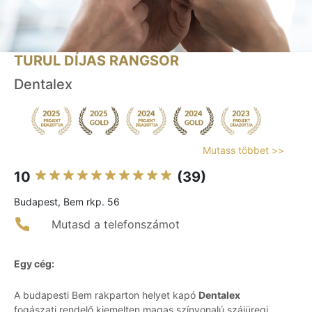
TURUL DÍJAS RANGSOR
Dentalex
Mutass többet >>
10
(39)
Budapest, Bem rkp. 56
Mutasd a telefonszámot
Egy cég:
A budapesti Bem rakparton helyet kapó
Dentalex
fogászati rendelő kiemelten magas színvonalú szájüregi