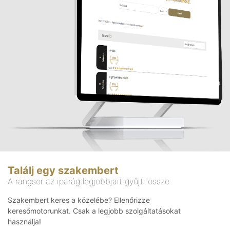
Találj egy szakembert
A rangsor az iparág legjobbjait gyűjti össze
Szakembert keres a közelébe? Ellenőrizze
keresőmotorunkat. Csak a legjobb szolgáltatásokat
használja!