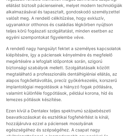
ellátást biztosít pácienseinek, melyet modern technológiák
alkalmazásával és tapasztalt, gondoskodó személyzettel
valósít meg. A rendelő célkitűzése, hogy exkluzív,
ugyanakkor otthonos és családias légkörben nyújtson
teljes körű fogászati szolgáltatást, minden esetben az
egyéni szempontokat figyelembe véve.
A rendelő nagy hangsúlyt fektet a személyes kapcsolatok
kiépítésére, így a páciensek kényelmére és megfelelő
megértésére a lefoglalt időpontok során, szigorú
biztonsági szabályok mellett. Szolgáltatásaik között
megtalálható a professzionális dentálhigiéniai ellátás, az
alapos fogkőeltávolítás, precíz gyökérkezelés, korszerű
implantológiai megoldások a hiányzó fogak pótlására,
valamint különféle fogpótlások, például korona, híd és
lemezes pótlások készítése.
Ezen kívül a Dentalex teljes spektrumú szájsebészeti
beavatkozásokat és esztétikai fogfehérítést is kínál,
hozzájárulva ezzel a páciensek mosolyának
egészségéhez és szépségéhez. A csapat nagy