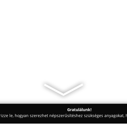
Gratulálunk!
rizze le, hogyan szerezhet népszerűsítéshez szükséges anyagokat, h