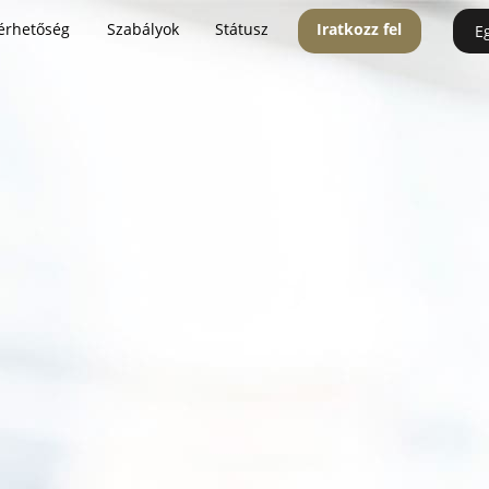
érhetőség
Szabályok
Státusz
Iratkozz fel
E