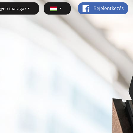
Bejelentkezés
gyéb iparágak