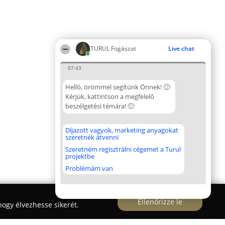
TURUL Fogászat
Live chat
07:43
Helló, örömmel segítünk Önnek! 🙂
Kérjük, kattintson a megfelelő
beszélgetési témára! 🙂
Díjazott vagyok, marketing anyagokat
szeretnék átvenni
Szeretném regisztrálni cégemet a Turul
projektbe
Problémám van
Ellenőrizze le
ogy élvezhesse sikerét.