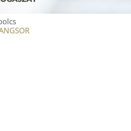
bolcs
RANGSOR