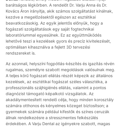
barátságos légkörben. A rendelőt Dr. Varju Anna és Dr.
Kovács Áron irányítja, akik számos szolgáltatást kínálnak,
kezdve a megelőzésektől egészen az esztétikai
beavatkozásokig. Az egyik jelentős előnyük, hogy a
fogászati szolgáltatások egy saját fogtechnikai
laboratóriummal egyesülnek. Ez az együttműködés
lehetővé teszi a kezelések gyors és precíz kivitelezését,
optimálisan kihasználva a fejlett 3D tervezési
rendszereket is.
Az azonnali, helyszíni fogpótlás-készítés és igazítás révén
rugalmas, személyre szabott megoldások valósulnak meg.
A teljes körű fogászati ellátás részét képezik az általános
kezelések, az esztétikai fogászat széles választéka, a
professzionális szájhigiénés ellátás, valamint a pontos
diagnózist támogató képalkotó vizsgálatok. Az
akadálymentesített rendelő célja, hogy minden korosztály
számára otthonos és kényelmes közeget biztosítson; a
gyermekek számára például kifestők és színes ceruzák
állnak rendelkezésre a stresszmentes felkészülés
érdekében. A Varju Dental az igényekre szabott, magas