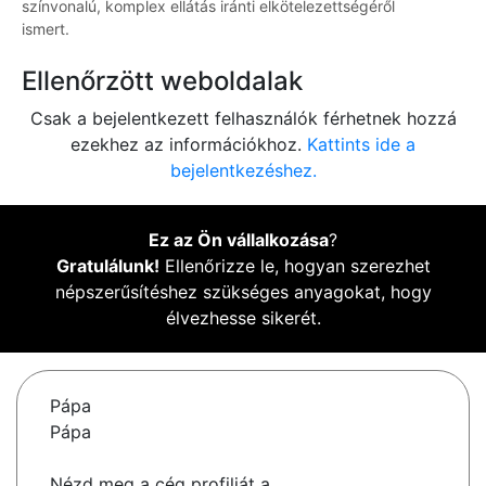
színvonalú, komplex ellátás iránti elkötelezettségéről
ismert.
Ellenőrzött weboldalak
Csak a bejelentkezett felhasználók férhetnek hozzá
ezekhez az információkhoz.
Kattints ide a
bejelentkezéshez.
Ez az Ön vállalkozása
?
Gratulálunk!
Ellenőrizze le, hogyan szerezhet
népszerűsítéshez szükséges anyagokat, hogy
élvezhesse sikerét.
Pápa
Pápa
Nézd meg a cég profilját a