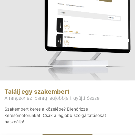
Találj egy szakembert
A rangsor az iparág legjobbjait gyűjti össze
Szakembert keres a közelébe? Ellenőrizze
keresőmotorunkat. Csak a legjobb szolgáltatásokat
használja!