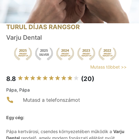
TURUL DÍJAS RANGSOR
Varju Dental
Mutass többet >>
8.8
(20)
Pápa, Pápa
Mutasd a telefonszámot
Egy cég:
Pápa kertvárosi, csendes környezetében működik a
Varju
Dental
rendelő, amely modern fogászati ellátást nyújt