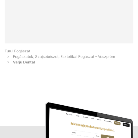
Turul Fogászat
Fogászatok, Szájsebészet, Esztétikai Fogászat - Veszprém
Varju Dental