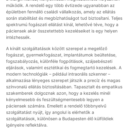
működik. A rendelő egy több évtizede ugyanabban az
épületben fennálló családi vállalkozás, amely az ellátás
során stabilitást és megbízhatóságot tud biztosítani. Teljes
spektrumú fogászati ellátást kínál, lehetővé téve, hogy a
páciensek akár összetettebb kezeléseiket is egy helyen
intézhessék.
A kínált szolgáltatások között szerepel a megelőző
fogászat, gyermekfogászat, implantátumok beültetése,
fogszabályozás, különféle fogpótlások, szájsebészeti
eljárások, valamint esztétikai és fogmegtartó kezelések. A
modern technológiák – például intraorális szkenner –
alkalmazása lényeges szerepet játszik a precíz és magas
színvonalú ellátás biztosításában. Tapasztalt és empatikus
szakemberek dolgoznak azon, hogy a kezelés minél
kényelmesebb és feszültségmentesebb legyen a
páciensek számára. Emellett a rendelő többnyelvű
szolgáltatást nyújt, így angolul is elérhetők a
szolgáltatások, különösen a Budapesten élő külföldiek
igényeire reflektálva.