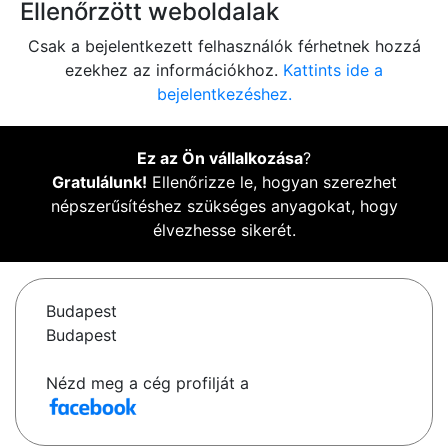
Ellenőrzött weboldalak
Csak a bejelentkezett felhasználók férhetnek hozzá
ezekhez az információkhoz.
Kattints ide a
bejelentkezéshez.
Ez az Ön vállalkozása
?
Gratulálunk!
Ellenőrizze le, hogyan szerezhet
népszerűsítéshez szükséges anyagokat, hogy
élvezhesse sikerét.
Budapest
Budapest
Nézd meg a cég profilját a