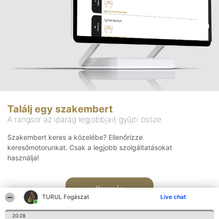
Találj egy szakembert
A rangsor az iparág legjobbjait gyűjti össze
Szakembert keres a közelébe? Ellenőrizze
keresőmotorunkat. Csak a legjobb szolgáltatásokat
használja!
Keresés
TURUL Fogászat
Live chat
20:28