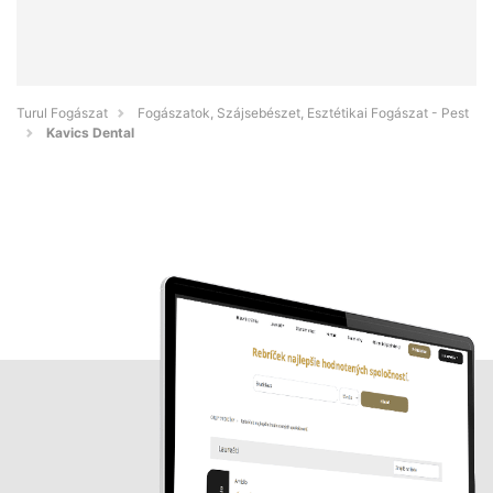
Turul Fogászat
Fogászatok, Szájsebészet, Esztétikai Fogászat - Pest
Kavics Dental