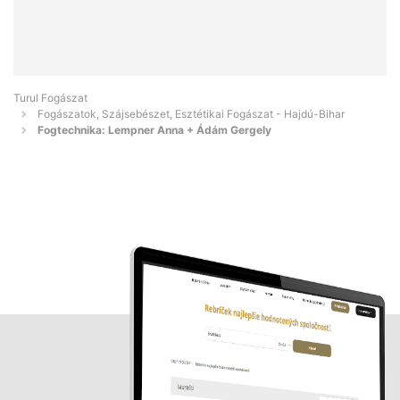
Turul Fogászat
Fogászatok, Szájsebészet, Esztétikai Fogászat - Hajdú-Bihar
Fogtechnika: Lempner Anna + Ádám Gergely