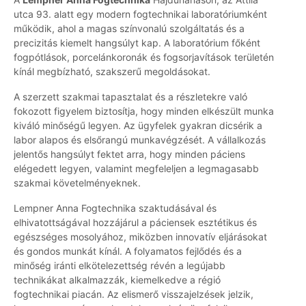
utca 93. alatt egy modern fogtechnikai laboratóriumként
működik, ahol a magas színvonalú szolgáltatás és a
precizitás kiemelt hangsúlyt kap. A laboratórium főként
fogpótlások, porcelánkoronák és fogsorjavítások területén
kínál megbízható, szakszerű megoldásokat.
A szerzett szakmai tapasztalat és a részletekre való
fokozott figyelem biztosítja, hogy minden elkészült munka
kiváló minőségű legyen. Az ügyfelek gyakran dicsérik a
labor alapos és elsőrangú munkavégzését. A vállalkozás
jelentős hangsúlyt fektet arra, hogy minden páciens
elégedett legyen, valamint megfeleljen a legmagasabb
szakmai követelményeknek.
Lempner Anna Fogtechnika szaktudásával és
elhivatottságával hozzájárul a páciensek esztétikus és
egészséges mosolyához, miközben innovatív eljárásokat
és gondos munkát kínál. A folyamatos fejlődés és a
minőség iránti elkötelezettség révén a legújabb
technikákat alkalmazzák, kiemelkedve a régió
fogtechnikai piacán. Az elismerő visszajelzések jelzik,