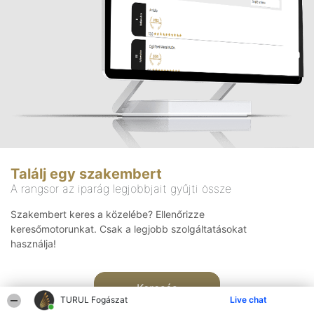
Találj egy szakembert
A rangsor az iparág legjobbjait gyűjti össze
Szakembert keres a közelébe? Ellenőrizze
keresőmotorunkat. Csak a legjobb szolgáltatásokat
használja!
Keresés
TURUL Fogászat
Live chat