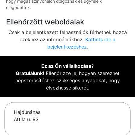
hogy magas színvonalon dolgoznak és ügyfeleik
elégedettek.
Ellenőrzött weboldalak
Csak a bejelentkezett felhasználók férhetnek hozzá
ezekhez az információkhoz.
Kattints ide a
bejelentkezéshez.
Ez az Ön vállalkozása
?
Gratulálunk!
Ellenőrizze le, hogyan szerezhet
népszerűsítéshez szükséges anyagokat, hogy
élvezhesse sikerét.
Hajdúnánás
Attila u. 93