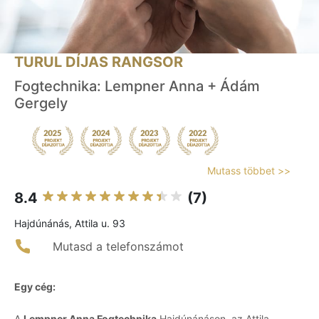
TURUL DÍJAS RANGSOR
Fogtechnika: Lempner Anna + Ádám
Gergely
Mutass többet >>
8.4
(7)
Hajdúnánás, Attila u. 93
Mutasd a telefonszámot
Egy cég:
A
Lempner Anna Fogtechnika
Hajdúnánáson, az Attila