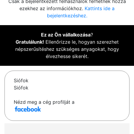
Csak a bejelentkezett felhasználók férhetnek hozzá
ezekhez az információkhoz.
Kattints ide a
bejelentkezéshez.
Ez az Ön vállalkozása
?
Gratulálunk!
Ellenőrizze le, hogyan szerezhet
népszerűsítéshez szükséges anyagokat, hogy
élvezhesse sikerét.
Siófok
Siófok
Nézd meg a cég profilját a