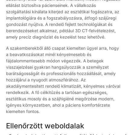
ellátást biztosítva pácienseinek. A vállalkozás
szolgáltatási kínálata kiterjed az esztétikai fogászatra, az
implantológiára és a fogszabályozásra, átfogó szájüregi
gondozást nyújtva. A rendelő fejlett technológiákat és
berendezéseket alkalmaz, például 3D CT-felvételezést,
amely precíz diagnózist és kezelést tesz lehetővé.
A szakemberekből álló csapat kiemelten ügyel arra, hogy
a beavatkozásokat minél kényelmesebb és
fájdalommentesebb módon végezzék. A betegek
visszajelzései gyakran hangsúlyozzák a személyzet
barátságosságát és professzionális hozzáállását, amely
hozzájárul a nyugodt atmoszférához. Az
akadálymentesített rendelő klimatizált, kényelmes váróval
rendelkezik. A fő célkitűzés a tartósan egészséges,
esztétikus mosoly és a szájhigiéné megőrzése modern,
igényes környezetben, ahol a páciens komfortérzete
kiemelten fontos.
Ellenőrzött weboldalak