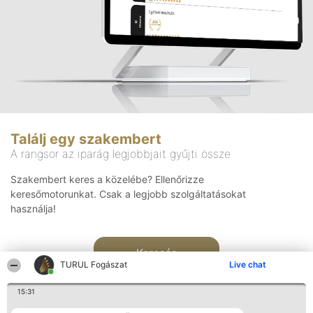
Találj egy szakembert
A rangsor az iparág legjobbjait gyűjti össze
Szakembert keres a közelébe? Ellenőrizze
keresőmotorunkat. Csak a legjobb szolgáltatásokat
használja!
Keresés
TURUL Fogászat
Live chat
15:31