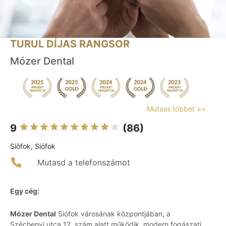
TURUL DÍJAS RANGSOR
Mózer Dental
Mutass többet >>
9
(86)
Siófok, Siófok
Mutasd a telefonszámot
Egy cég:
Mózer Dental
Siófok városának központjában, a
Széchenyi utca 12. szám alatt működik, modern fogászati