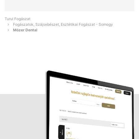
Turul Fogászat
Fogászatok, Szájsebészet, Esztétikai Fogászat - Somogy
Mózer Dental