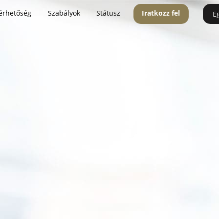
érhetőség
Szabályok
Státusz
Iratkozz fel
E