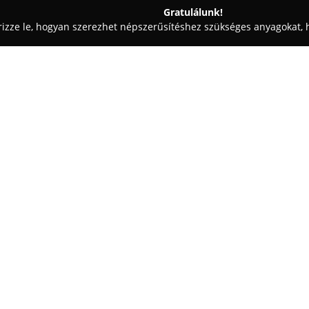
Gratulálunk!
rizze le, hogyan szerezhet népszerűsítéshez szükséges anyagokat, h
kai Fogászat - Hajdú-Bihar
Fogorvosi Rendelő Zsáka
Egy cég:
A
Fogorvosi Rendelő Zsáka
Zsá
helyezkedik el, ahol széles körű
rendelő fő célkitűzése, hogy k
szolgáltatásokkal járuljon hoz
Mutass többet >>
helyreállításához.
A rendelő által kínált kezelése
összetettebb beavatkozásokig t
megoldást kínáljanak. Az intéz
akadálymentesítésre: a rendel