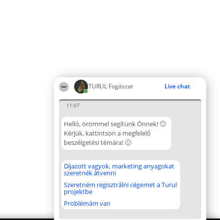
TURUL Fogászat
Live chat
11:07
Helló, örömmel segítünk Önnek! 🙂
Kérjük, kattintson a megfelelő
beszélgetési témára! 🙂
Díjazott vagyok, marketing anyagokat
szeretnék átvenni
Szeretném regisztrálni cégemet a Turul
projektbe
Problémám van