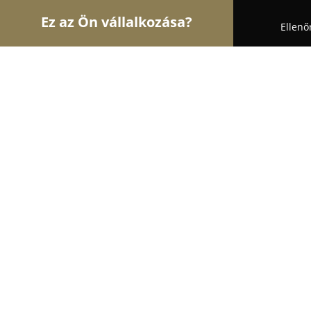
Ez az Ön vállalkozása?
Ellenő
Turul Fogászat
Fogászatok, Szájsebészet, Esztéti
Fogorvosi Rendelő Zsáka
8.6
(8)
Zsáka, Zsáka
Mutasd a telefonszámot