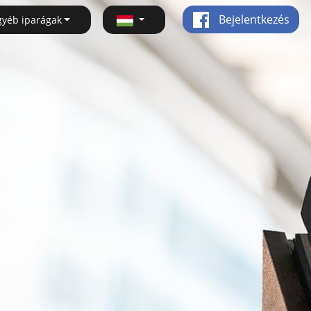
Bejelentkezés
gyéb iparágak