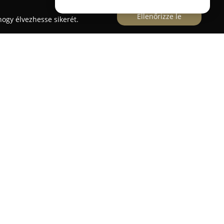
Ellenőrizze le
ogy élvezhesse sikerét.
kán, a Bethlen Gábor utca 6. szám alatt
 fogászati ellátást nyújt a páciensek részére. A
orszerű környezetben, magas színvonalú
zá a szájüregi egészség megőrzéséhez és
k palettája a megelőző ellátásoktól egészen az
erjed, biztosítva, hogy minden igényre megfelelő
mény nagy hangsúlyt fektet az
őben és a mellékhelyiségben is