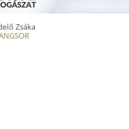
delő Zsáka
RANGSOR