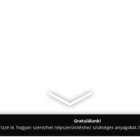
Gratulálunk!
rizze le, hogyan szerezhet népszerűsítéshez szükséges anyagokat, h