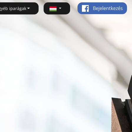
Bejelentkezés
gyéb iparágak