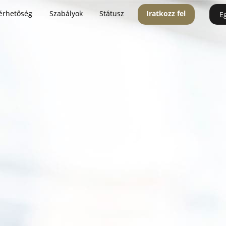
érhetőség
Szabályok
Státusz
Iratkozz fel
E