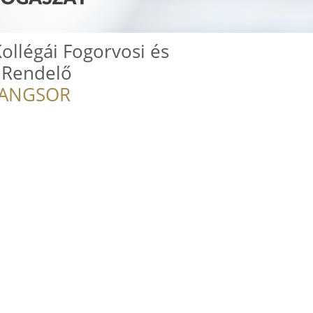
Kollégái Fogorvosi és
i Rendelő
RANGSOR