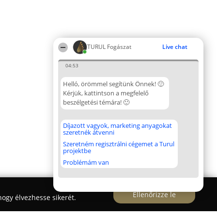
TURUL Fogászat
Live chat
04:53
Helló, örömmel segítünk Önnek! 🙂
Kérjük, kattintson a megfelelő
beszélgetési témára! 🙂
Díjazott vagyok, marketing anyagokat
szeretnék átvenni
Szeretném regisztrálni cégemet a Turul
projektbe
Problémám van
Ellenőrizze le
ogy élvezhesse sikerét.