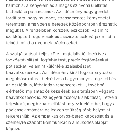
harmónia, a kényelem és a magas színvonalú ellátás
biztosítása pácienseinek. Az intézmény nagy gondot
fordít arra, hogy nyugodt, stresszmentes környezetet
teremtsen, amelyben a betegek középpontban érezhetik
magukat. A rendelőben korszerű eszközök, valamint
szakképzett fogorvosok és asszisztensek várják mind a
felnőtt, mind a gyermek pácienseket.
A szolgáltatások teljes köre megtalálható, ideértve a
fogkőeltávolítást, fogfehérítést, precíz fogtöméseket,
pótlásokat, valamint különféle szájsebészeti
beavatkozásokat. Az intézmény kínál fogszabályozási
megoldásokat is—beleértve a hagyományos rögzített és
az esztétikus, láthatatlan rendszereket—, továbbá
elérhetők implantációs kezelések és altatásban végzett
beavatkozások is. Az egyedi mosoly kialakítását, illetve a
teljeskörű, megbízható ellátást helyezik előtérbe, hogy a
páciensek számára ne legyen szükség több helyszínt
felkeresniük. Az empatikus orvos-beteg kapcsolat és a
személyre szabott kommunikáció a működés alapját
képezi.