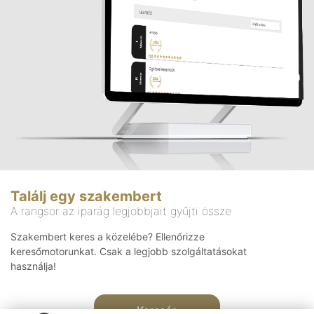
Találj egy szakembert
A rangsor az iparág legjobbjait gyűjti össze
Szakembert keres a közelébe? Ellenőrizze
keresőmotorunkat. Csak a legjobb szolgáltatásokat
használja!
Keresés