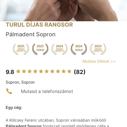
TURUL DÍJAS RANGSOR
Pálmadent Sopron
Mutass többet >>
9.8
(82)
Sopron, Sopron
Mutasd a telefonszámot
Egy cég:
A Kölcsey Ferenc utcában, Sopron városában működő
Pálmadent Sopron
fogászati rendelő elsődleges célja a