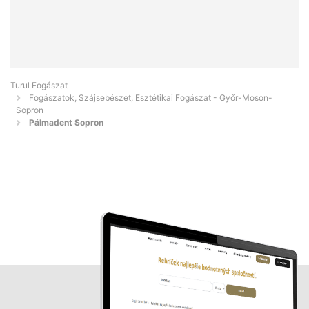
Turul Fogászat
Fogászatok, Szájsebészet, Esztétikai Fogászat - Győr-Moson-
Sopron
Pálmadent Sopron