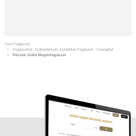
Turul Fogászat
Fogászatok, Szájsebészet, Esztétikai Fogászat - Csongrád
Pécsek-Dobó Magánfogászat