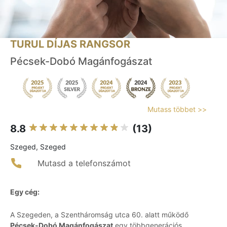
TURUL DÍJAS RANGSOR
Pécsek-Dobó Magánfogászat
Mutass többet >>
8.8
(13)
Szeged, Szeged
Mutasd a telefonszámot
Egy cég:
A Szegeden, a Szentháromság utca 60. alatt működő
Pécsek-Dobó Magánfogászat
egy többgenerációs