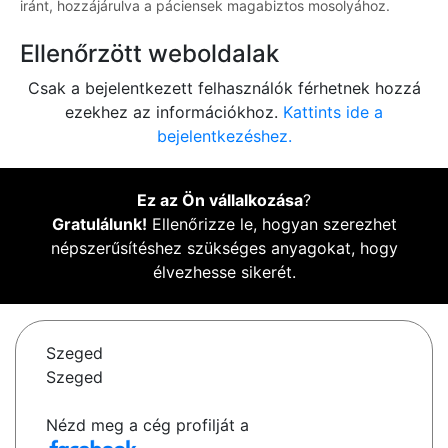
iránt, hozzájárulva a páciensek magabiztos mosolyához.
Ellenőrzött weboldalak
Csak a bejelentkezett felhasználók férhetnek hozzá
ezekhez az információkhoz.
Kattints ide a
bejelentkezéshez.
Ez az Ön vállalkozása
?
Gratulálunk!
Ellenőrizze le, hogyan szerezhet
népszerűsítéshez szükséges anyagokat, hogy
élvezhesse sikerét.
Szeged
Szeged
Nézd meg a cég profilját a