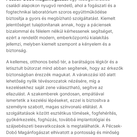
családi alapokon nyugvó rendelő, ahol a fogászati és a
fogtechnikai laboratórium szoros együttműködése
biztosítja a gyors és megbízható szolgáltatást. Kiemelt
jelentőséget tulajdonítanak annak, hogy a páciensek
bizalommal és félelem nélkül kérhessenek segítséget,
ezért a rendelőt modern, emberközpontú kialakítás
jellemzi, melyben kiemelt szempont a kényelem és a
biztonság.
A kellemes, otthonos belső tér, a barátságos légkör és a
letisztult bútorzat mind abban segítenek, hogy az érkezők
biztonságban érezzék magukat. A várakozási idő alatt
lehetőség nyílik tévésorozatok nézésére, míg a
kezelésekhez saját zene választható, segítve az
ellazulást. A szakemberek gondosan, empátiával
ismertetik a kezelési lépéseket, ezzel is biztosítva a
személyre szabott, magas színvonalú ellátást. A
szolgáltatások között esztétikus tömések, fogfehérítés,
gyökérkezelés, foghúzás, továbbá implantológiai és
szájsebészeti beavatkozások is megtalálhatók. A Pécsek-
Dobó Magánfogászat elhivatott a pontosság és minőség