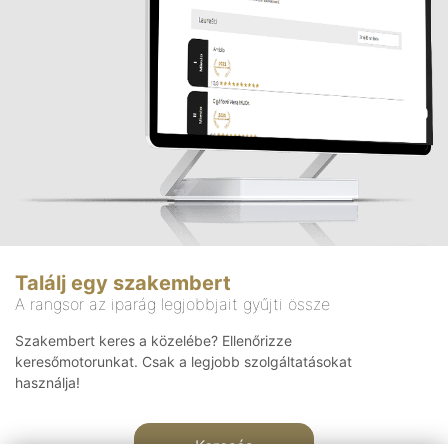
Találj egy szakembert
A rangsor az iparág legjobbjait gyűjti össze
Szakembert keres a közelébe? Ellenőrizze
keresőmotorunkat. Csak a legjobb szolgáltatásokat
használja!
Keresés