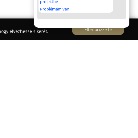
projektbe
Problémám van
Ellenőrizze le
ogy élvezhesse sikerét.
i Rendelő korszerű fogászati szolgáltatásokat
 szám alatt. A rendelő olyan 21. századi modern
, legbiztonságosabb eljárások alkalmazásával
nsek magas színvonalú ellátást kapnak. A
úlyt helyeznek a maximális kényelemre és
ogy a páciensek minél kevesebb kellemetlenséget