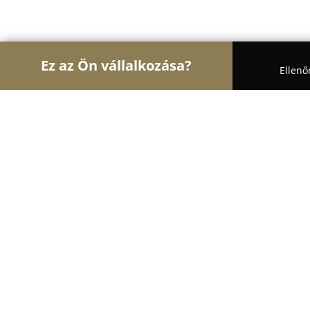
Ez az Ön vállalkozása?
Ellenő
Turul Fogászat
Fogászatok, Szájsebészet, Esztéti
Purgerdent
8.2
(12)