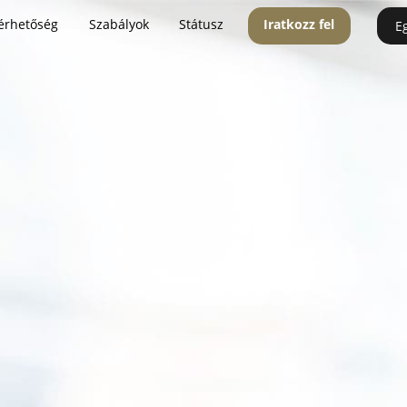
érhetőség
Szabályok
Státusz
Iratkozz fel
E