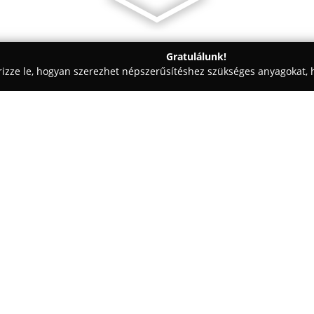
Gratulálunk!
rizze le, hogyan szerezhet népszerűsítéshez szükséges anyagokat, h
kai Fogászat - Pest
Purgerdent
Egy cég:
A gödöllői
Purgerdent
Fogorvos
nyújt a Kossuth Lajos utca 34.
eszközökkel és a legkorszerűbb
működik, melyek révén a pácie
Mutass többet >>
kezelések során kiemelt hangs
biztonságra, törekedve arra, h
tapasztaljanak.