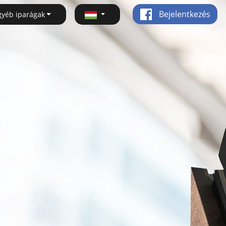
Bejelentkezés
gyéb iparágak