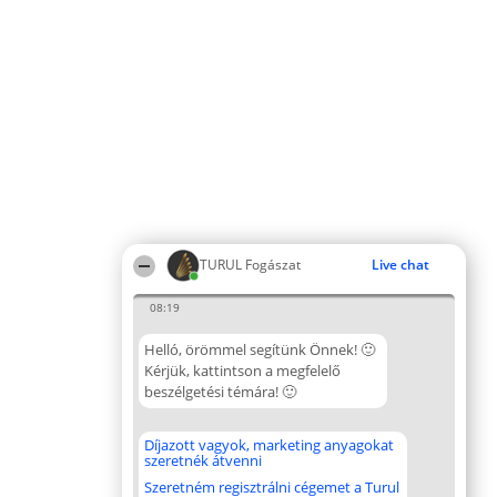
TURUL Fogászat
Live chat
08:19
Helló, örömmel segítünk Önnek! 🙂
Kérjük, kattintson a megfelelő
beszélgetési témára! 🙂
Díjazott vagyok, marketing anyagokat
szeretnék átvenni
Szeretném regisztrálni cégemet a Turul