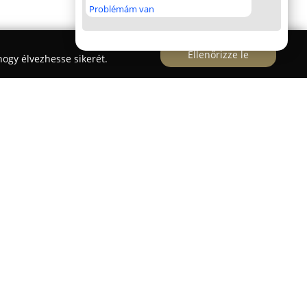
Problémám van
Ellenőrizze le
ogy élvezhesse sikerét.
 kezdte meg működését Budapesten, a
l a céllal, hogy magas színvonalú fogászati
 barátságos, nyugodt környezetet teremt, és
 amely kínaiul a lelket jelenti – a teljes
 testben ép lélek” elvéhez kapcsolódik. A
léletűek, személyre szabott egészségügyi ellátást
a.