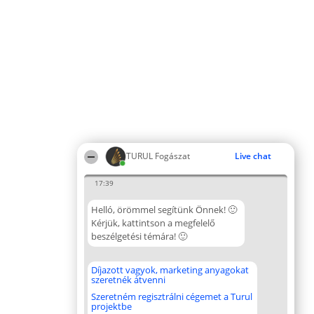
TURUL Fogászat
Live chat
17:39
Helló, örömmel segítünk Önnek! 🙂
Kérjük, kattintson a megfelelő
beszélgetési témára! 🙂
Díjazott vagyok, marketing anyagokat
szeretnék átvenni
Szeretném regisztrálni cégemet a Turul
projektbe