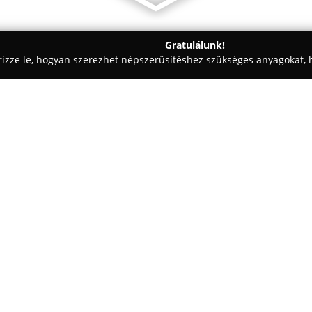
Gratulálunk!
rizze le, hogyan szerezhet népszerűsítéshez szükséges anyagokat, h
kai Fogászat - Pest
Shen Dent
Egy cég:
Shen Dent
2001 decemberében
Martinovics Ignác utcában, azza
ellátást biztosítson. A rendelő
szemléletében a névadó „Shen” –
Mutass többet >>
egészség szemléletéhez, az „ép
szolgáltatások holisztikus szem
biztosítanak pácienseik számár