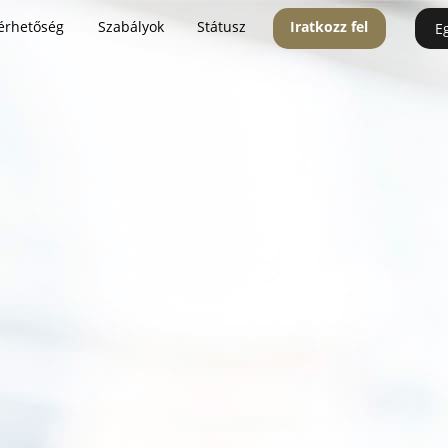
érhetőség
Szabályok
Státusz
Iratkozz fel
E