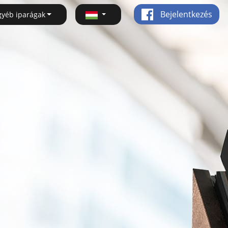
Bejelentkezés
gyéb iparágak