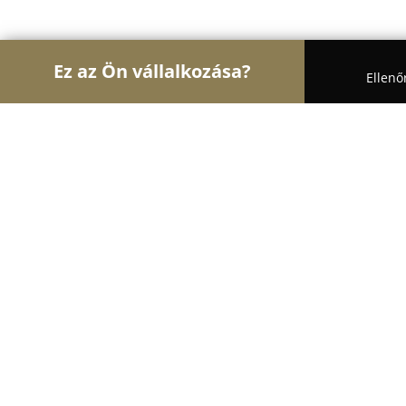
Ez az Ön vállalkozása?
Ellenő
Turul Fogászat
Fogászatok, Szájsebészet, Esztéti
Shen Dent
9.1
(34)
Budapest, Martinovics Ignác u. 7