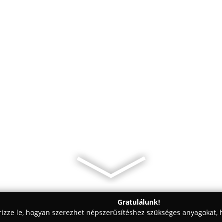
Gratulálunk!
rizze le, hogyan szerezhet népszerűsítéshez szükséges anyagokat, h