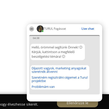
TURUL Fogászat
Live chat
04:38
Helló, örömmel segítünk Önnek! 🙂
Kérjük, kattintson a megfelelő
beszélgetési témára! 🙂
Díjazott vagyok, marketing anyagokat
szeretnék átvenni
Szeretném regisztrálni cégemet a Turul
projektbe
Problémám van
Ellenőrizze le
ogy élvezhesse sikerét.