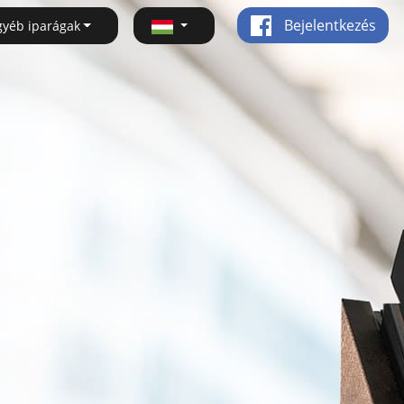
Bejelentkezés
gyéb iparágak