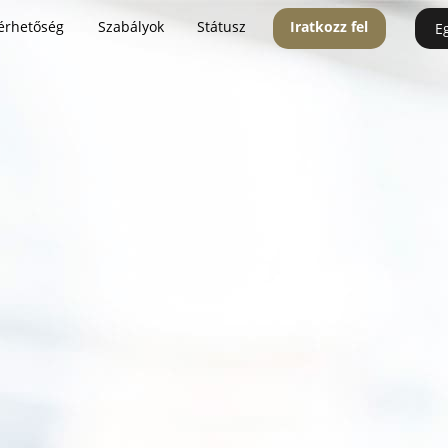
érhetőség
Szabályok
Státusz
Iratkozz fel
E