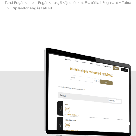
Turul Fogászat
Fogászatok, Szájsebészet, Esztétikai Fogászat - Tolna
Splendor Fogászati Bt.