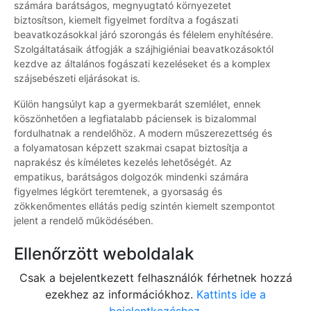
számára barátságos, megnyugtató környezetet
biztosítson, kiemelt figyelmet fordítva a fogászati
beavatkozásokkal járó szorongás és félelem enyhítésére.
Szolgáltatásaik átfogják a szájhigiéniai beavatkozásoktól
kezdve az általános fogászati kezeléseket és a komplex
szájsebészeti eljárásokat is.
Külön hangsúlyt kap a gyermekbarát szemlélet, ennek
köszönhetően a legfiatalabb páciensek is bizalommal
fordulhatnak a rendelőhöz. A modern műszerezettség és
a folyamatosan képzett szakmai csapat biztosítja a
naprakész és kíméletes kezelés lehetőségét. Az
empatikus, barátságos dolgozók mindenki számára
figyelmes légkört teremtenek, a gyorsaság és
zökkenőmentes ellátás pedig szintén kiemelt szempontot
jelent a rendelő működésében.
Ellenőrzött weboldalak
Csak a bejelentkezett felhasználók férhetnek hozzá
ezekhez az információkhoz.
Kattints ide a