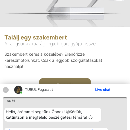
Találj egy szakembert
A rangsor az iparág legjobbjait gyűjti össze
Szakembert keres a közelébe? Ellenőrizze
keresőmotorunkat. Csak a legjobb szolgáltatásokat
használja!
Keresés
TURUL Fogászat
Live chat
06:56
Helló, örömmel segítünk Önnek! 🙂Kérjük,
kattintson a megfelelő beszélgetési témára! 🙂
Rangsorszervező
Népszavazás
Elérhetőség