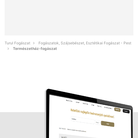
Turul Fogászat
Fogászatok, Szájsebészet, Esztétikai Fogászat - Pest
Természetház-fogászat