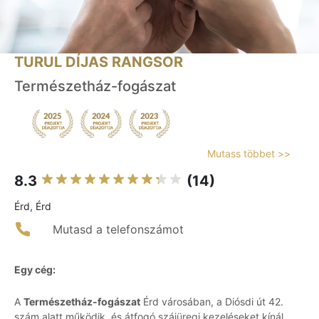
TURUL DÍJAS RANGSOR
Természetház-fogászat
Mutass többet >>
8.3
(14)
Érd, Érd
Mutasd a telefonszámot
Egy cég:
A
Természetház-fogászat
Érd városában, a Diósdi út 42.
szám alatt működik, és átfogó szájüregi kezeléseket kínál