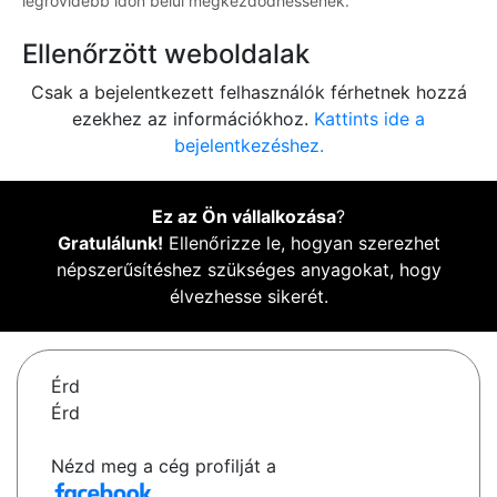
legrövidebb időn belül megkezdődhessenek.
Ellenőrzött weboldalak
Csak a bejelentkezett felhasználók férhetnek hozzá
ezekhez az információkhoz.
Kattints ide a
bejelentkezéshez.
Ez az Ön vállalkozása
?
Gratulálunk!
Ellenőrizze le, hogyan szerezhet
népszerűsítéshez szükséges anyagokat, hogy
élvezhesse sikerét.
Érd
Érd
Nézd meg a cég profilját a