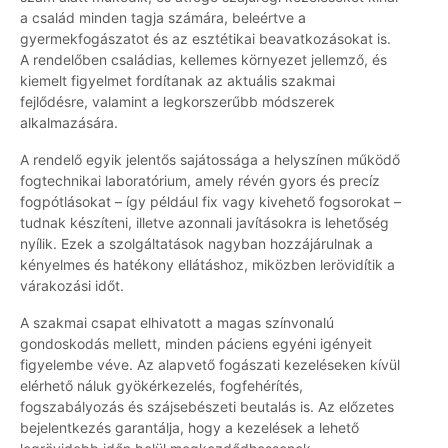
a család minden tagja számára, beleértve a
gyermekfogászatot és az esztétikai beavatkozásokat is.
A rendelőben családias, kellemes környezet jellemző, és
kiemelt figyelmet fordítanak az aktuális szakmai
fejlődésre, valamint a legkorszerűbb módszerek
alkalmazására.
A rendelő egyik jelentős sajátossága a helyszínen működő
fogtechnikai laboratórium, amely révén gyors és precíz
fogpótlásokat – így például fix vagy kivehető fogsorokat –
tudnak készíteni, illetve azonnali javításokra is lehetőség
nyílik. Ezek a szolgáltatások nagyban hozzájárulnak a
kényelmes és hatékony ellátáshoz, miközben lerövidítik a
várakozási időt.
A szakmai csapat elhivatott a magas színvonalú
gondoskodás mellett, minden páciens egyéni igényeit
figyelembe véve. Az alapvető fogászati kezeléseken kívül
elérhető náluk gyökérkezelés, fogfehérítés,
fogszabályozás és szájsebészeti beutalás is. Az előzetes
bejelentkezés garantálja, hogy a kezelések a lehető