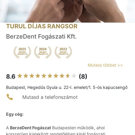
TURUL DÍJAS RANGSOR
BerzeDent Fogászati Kft.
Mutass többet >>
8.6
(8)
Budapest, Hegedűs Gyula u. 22-I. emelet/1. 5-ös kapucsengő
Mutasd a telefonszámot
Egy cég:
A
BerzeDent Fogászat
Budapesten működik, ahol
korszerűen kialakított rendelőjében kínál fogászati