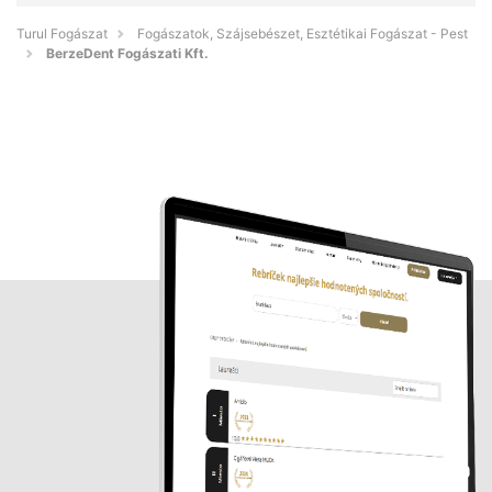
Turul Fogászat
Fogászatok, Szájsebészet, Esztétikai Fogászat - Pest
BerzeDent Fogászati Kft.