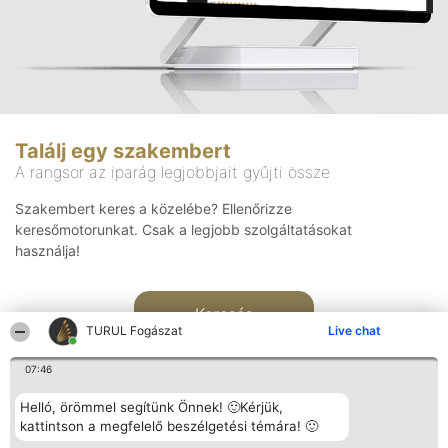
Találj egy szakembert
A rangsor az iparág legjobbjait gyűjti össze
Szakembert keres a közelébe? Ellenőrizze
keresőmotorunkat. Csak a legjobb szolgáltatásokat
használja!
Keresés
TURUL Fogászat
Live chat
07:46
Helló, örömmel segítünk Önnek! 🙂Kérjük,
kattintson a megfelelő beszélgetési témára! 🙂