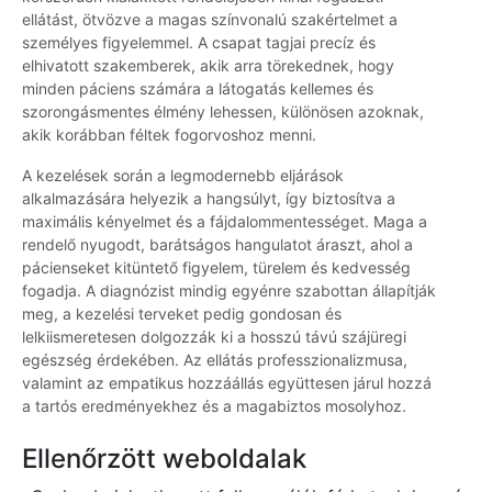
ellátást, ötvözve a magas színvonalú szakértelmet a
személyes figyelemmel. A csapat tagjai precíz és
elhivatott szakemberek, akik arra törekednek, hogy
minden páciens számára a látogatás kellemes és
szorongásmentes élmény lehessen, különösen azoknak,
akik korábban féltek fogorvoshoz menni.
A kezelések során a legmodernebb eljárások
alkalmazására helyezik a hangsúlyt, így biztosítva a
maximális kényelmet és a fájdalommentességet. Maga a
rendelő nyugodt, barátságos hangulatot áraszt, ahol a
pácienseket kitüntető figyelem, türelem és kedvesség
fogadja. A diagnózist mindig egyénre szabottan állapítják
meg, a kezelési terveket pedig gondosan és
lelkiismeretesen dolgozzák ki a hosszú távú szájüregi
egészség érdekében. Az ellátás professzionalizmusa,
valamint az empatikus hozzáállás együttesen járul hozzá
a tartós eredményekhez és a magabiztos mosolyhoz.
Ellenőrzött weboldalak