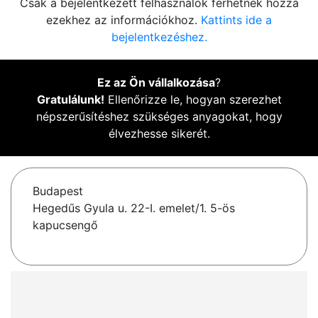
Csak a bejelentkezett felhasználók férhetnek hozzá
ezekhez az információkhoz.
Kattints ide a
bejelentkezéshez.
Ez az Ön vállalkozása
?
Gratulálunk!
Ellenőrizze le, hogyan szerezhet
népszerűsítéshez szükséges anyagokat, hogy
élvezhesse sikerét.
Budapest
Hegedűs Gyula u. 22-I. emelet/1. 5-ös
kapucsengő