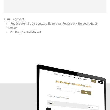
Turul Fogászat
Fogászatok, Szájsebészet, Esztétikai Fogászat - Borsod-Abaúj-
Zemplén
Dr. Fog Dental Miskolc