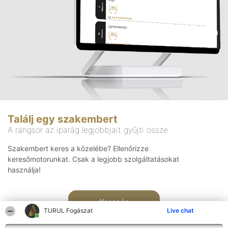
Találj egy szakembert
A rangsor az iparág legjobbjait gyűjti össze
Szakembert keres a közelébe? Ellenőrizze
keresőmotorunkat. Csak a legjobb szolgáltatásokat
használja!
Keresés
TURUL Fogászat
Live chat