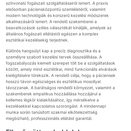
színvonalú fogászati szolgáltatásairól ismert. A praxis
elsősorban páciensközpontú szemléletéről, valamint
modern technológiák és korszerű kezelési módszerek
alkalmazásáról ismert. A rendelő szakemberei a
beavatkozások széles választékát kínálják, amelyek az
általános fogászati ellátástól egészen a komplex
esztétikai kezelésekig terjednek.
Különös hangsúlyt kap a precíz diagnosztika és a
személyre szabott kezelési tervek összeállítása. A
fogszabályozás kiemelt szerepet tölt be a szolgáltatások
között, amely mind esztétikai, mind funkcionális elvárások
kielégítésére törekszik. A rendelő célja, hogy a páciensek
hosszú távon egészséges és esztétikus mosollyal
távozzanak. A barátságos rendelői környezet, valamint a
szakemberek empatikus hozzáállása hozzájárul a
kellemes légkör kialakításához, így mérsékelve a
kezelésekkel kapcsolatos szorongást. A mindennapi
munka során tanúsított szakmai elkötelezettség
megbízható, professzionális ellátást garantál.