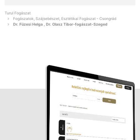
Turul Fogászat
Fogászatok, Szájsebészet, Esztétikai Fogászat - Csongrád
Dr. Füzesi Helga , Dr. Olasz Tibor-fogászat-Szeged