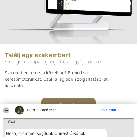
Találj egy szakembert
A rangsor az iparág legjobbjait gyűjti össze
Szakembert keres a közelébe? Ellenőrizze
keresőmotorunkat. Csak a legjobb szolgáltatásokat
használja!
Keresés
TURUL Fogászat
Live chat
17:31
Helló, örömmel segítünk Önnek! 🙂Kérjük,