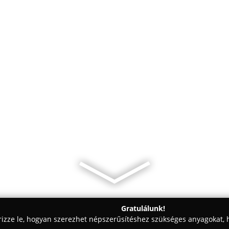
Gratulálunk!
rizze le, hogyan szerezhet népszerűsítéshez szükséges anyagokat, h