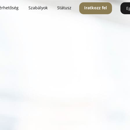
érhetőség
Szabályok
Státusz
Iratkozz fel
E