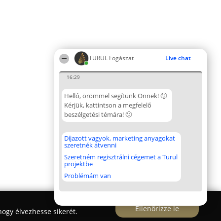
TURUL Fogászat
Live chat
16:29
Helló, örömmel segítünk Önnek! 🙂
Kérjük, kattintson a megfelelő
beszélgetési témára! 🙂
Díjazott vagyok, marketing anyagokat
szeretnék átvenni
Szeretném regisztrálni cégemet a Turul
projektbe
Problémám van
Ellenőrizze le
ogy élvezhesse sikerét.