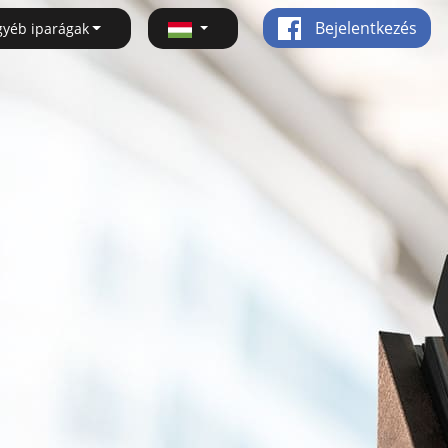
Bejelentkezés
gyéb iparágak