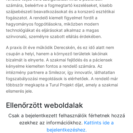
számára, beleértve a fogmegtartó kezeléseket, kisebb
szájsebészeti beavatkozásokat és a korszerű esztétikai
fogászatot. A rendelő kiemelt figyelmet fordít a
hagyományos fogpótlásokra, miközben modern
technológiákat és eljárásokat alkalmaz a magas
színvonalú, személyre szabott ellátás érdekében.
A praxis öt éve működik Derecskén, és ez idő alatt nem
csupán a helyi, hanem a környező területek lakóinak
bizalmát is elnyerte. A szakmai fejlődés és a páciensek
kényelme kiemelten fontos a rendelő számára. Az
intézmény partnere a Smilezor, így innovatív, láthatatlan
fogszabályozási megoldások is elérhetőek. A rendelő már
többször megkapta a Turul Projekt díjat, amely a szakmai
elismerés jele.
Ellenőrzött weboldalak
Csak a bejelentkezett felhasználók férhetnek hozzá
ezekhez az információkhoz.
Kattints ide a
bejelentkezéshez.