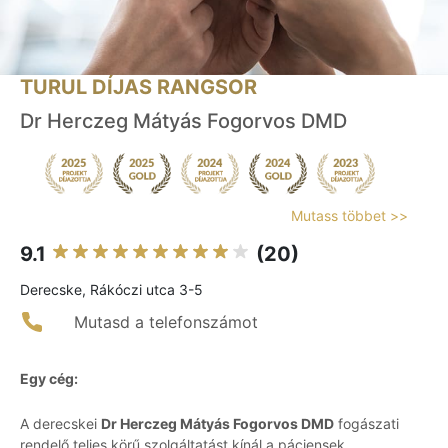
TURUL DÍJAS RANGSOR
Dr Herczeg Mátyás Fogorvos DMD
Mutass többet >>
9.1
(20)
Derecske, Rákóczi utca 3-5
Mutasd a telefonszámot
Egy cég:
A derecskei
Dr Herczeg Mátyás Fogorvos DMD
fogászati
rendelő teljes körű szolgáltatást kínál a páciensek