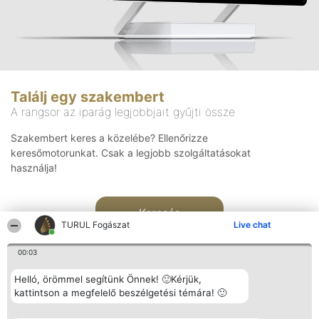
Találj egy szakembert
A rangsor az iparág legjobbjait gyűjti össze
Szakembert keres a közelébe? Ellenőrizze
keresőmotorunkat. Csak a legjobb szolgáltatásokat
használja!
Keresés
TURUL Fogászat
Live chat
00:03
Helló, örömmel segítünk Önnek! 🙂Kérjük,
kattintson a megfelelő beszélgetési témára! 🙂
Rangsorszervező
Népszavazás
Elérhetőség