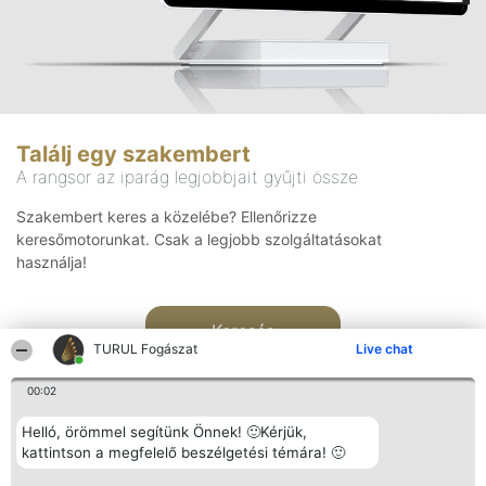
Találj egy szakembert
A rangsor az iparág legjobbjait gyűjti össze
Szakembert keres a közelébe? Ellenőrizze
keresőmotorunkat. Csak a legjobb szolgáltatásokat
használja!
Keresés
TURUL Fogászat
Live chat
00:02
Helló, örömmel segítünk Önnek! 🙂Kérjük,
kattintson a megfelelő beszélgetési témára! 🙂