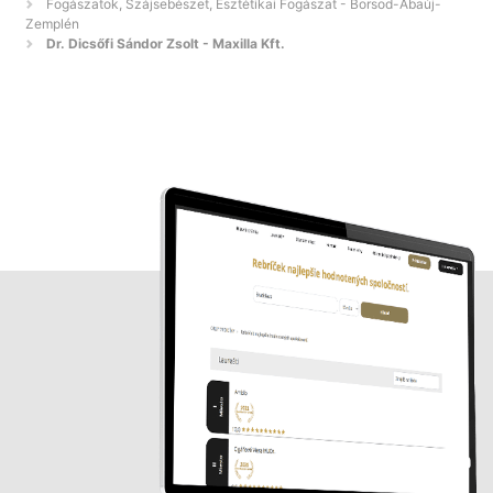
Fogászatok, Szájsebészet, Esztétikai Fogászat - Borsod-Abaúj-
Zemplén
Dr. Dicsőfi Sándor Zsolt - Maxilla Kft.