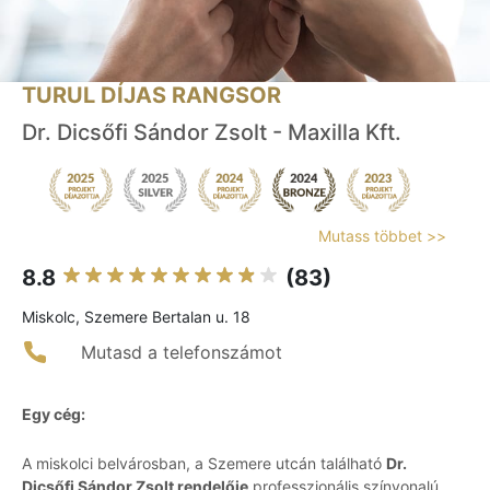
TURUL DÍJAS RANGSOR
Dr. Dicsőfi Sándor Zsolt - Maxilla Kft.
Mutass többet >>
8.8
(83)
Miskolc, Szemere Bertalan u. 18
Mutasd a telefonszámot
Egy cég:
A miskolci belvárosban, a Szemere utcán található
Dr.
Dicsőfi Sándor Zsolt rendelője
professzionális színvonalú