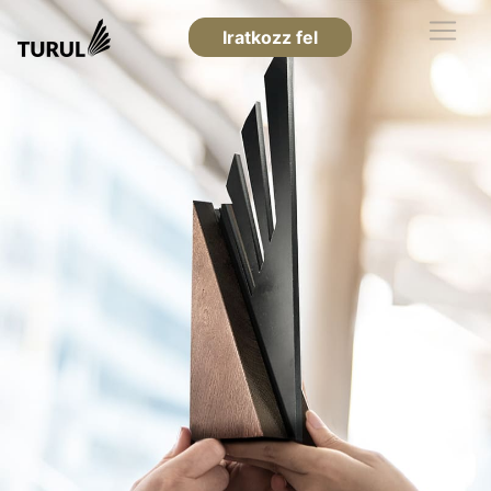
Iratkozz fel