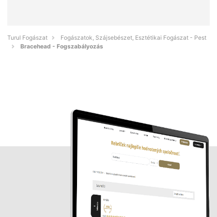
Turul Fogászat
Fogászatok, Szájsebészet, Esztétikai Fogászat - Pest
Bracehead - Fogszabályozás