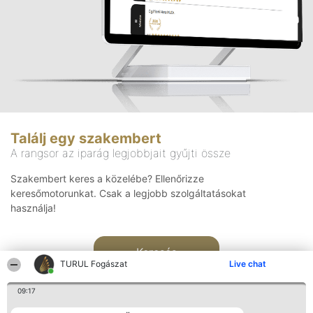
Találj egy szakembert
A rangsor az iparág legjobbjait gyűjti össze
Szakembert keres a közelébe? Ellenőrizze
keresőmotorunkat. Csak a legjobb szolgáltatásokat
használja!
Keresés
TURUL Fogászat
Live chat
09:17