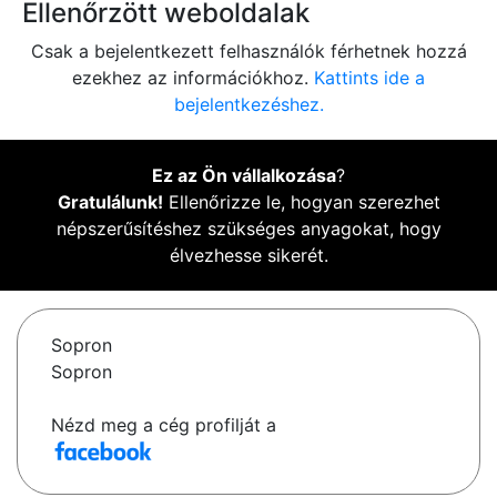
Ellenőrzött weboldalak
Csak a bejelentkezett felhasználók férhetnek hozzá
ezekhez az információkhoz.
Kattints ide a
bejelentkezéshez.
Ez az Ön vállalkozása
?
Gratulálunk!
Ellenőrizze le, hogyan szerezhet
népszerűsítéshez szükséges anyagokat, hogy
élvezhesse sikerét.
Sopron
Sopron
Nézd meg a cég profilját a