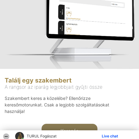
Találj egy szakembert
A rangsor az iparág legjobbjait gyűjti össze
Szakembert keres a közelébe? Ellenőrizze
keresőmotorunkat. Csak a legjobb szolgáltatásokat
használja!
Keresés
TURUL Fogászat
Live chat