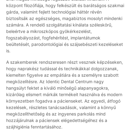
központ filozófiája, hogy felkészült és barátságos szakmai
gárda, valamint fejlett technológiai háttér révén
biztosítsák az egészséges, magabiztos mosolyt mindenki
számára. A rendelő szolgáltatási kínálata széleskörű,
beleértve a mikroszkópos gyökérkezelést,
fogszabályozást, fogfehérítést, implantátumok
beültetését, parodontológiai és szájsebészeti kezeléseket
is.
A szakemberek rendszeresen részt vesznek képzéseken,
hogy naprakész tudással és technikákkal dolgozzanak,
kiemelten figyelve az empátiára és a személyre szabott
megközelítésre. Az Identic Dental Centrum nagy
hangsúlyt fektet a kiváló minőségű alapanyagokra,
kizárólag elismert márkák termékeit használva és modern
környezetben fogadva a pácienseket. Az egyedi, átfogó
kezelések, részletes tanácsadások, valamint a könnyű
megközelíthetőség és az ingyenes parkolás mind
hozzájárulnak a páciensek elégedettségéhez és a
szájhigiénia fenntartásához.