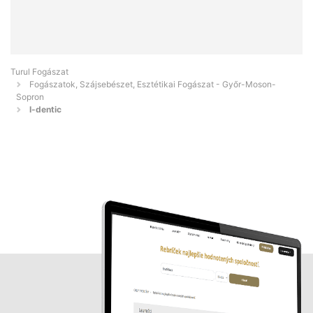
Turul Fogászat
Fogászatok, Szájsebészet, Esztétikai Fogászat - Győr-Moson-
Sopron
I-dentic