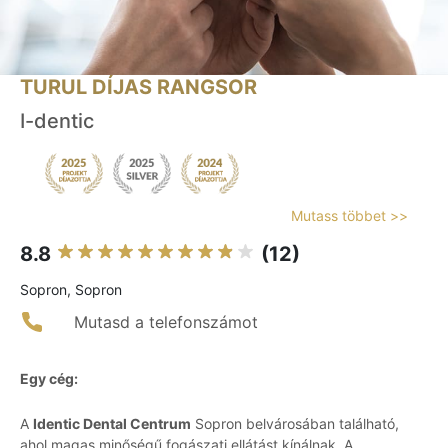
TURUL DÍJAS RANGSOR
I-dentic
Mutass többet >>
8.8
(12)
Sopron, Sopron
Mutasd a telefonszámot
Egy cég:
A
Identic Dental Centrum
Sopron belvárosában található,
ahol magas minőségű fogászati ellátást kínálnak. A