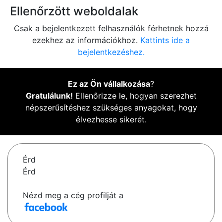
Ellenőrzött weboldalak
Csak a bejelentkezett felhasználók férhetnek hozzá
ezekhez az információkhoz.
Kattints ide a
bejelentkezéshez.
Ez az Ön vállalkozása
?
Gratulálunk!
Ellenőrizze le, hogyan szerezhet
népszerűsítéshez szükséges anyagokat, hogy
élvezhesse sikerét.
Érd
Érd
Nézd meg a cég profilját a