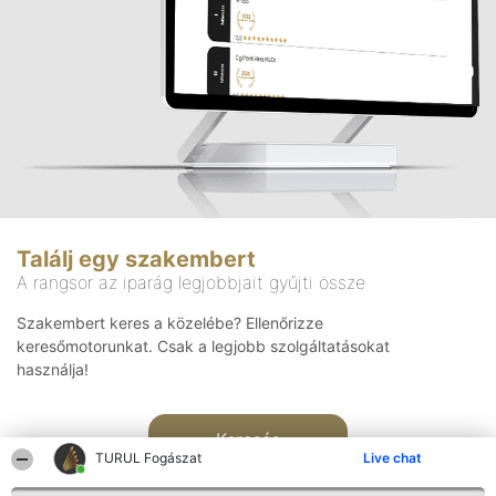
Találj egy szakembert
A rangsor az iparág legjobbjait gyűjti össze
Szakembert keres a közelébe? Ellenőrizze
keresőmotorunkat. Csak a legjobb szolgáltatásokat
használja!
Keresés
TURUL Fogászat
Live chat