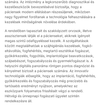
számára. Az intézmény a legkorszerűbb diagnosztikai és
kezelőeszközök bevezetésével biztosítja, hogy a
páciensek modern ellátásban részesüljenek, miközben
nagy figyelmet fordítanak a technológia felhasználására a
kezelések minőségének növelése érdekében.
A rendelőben tapasztalt és szakképzett orvosok, illetve
asszisztensek látják el a pácienseket, akiknek igényeit
magas szintű odafigyeléssel kezelik. A szolgáltatások
között megtalálhatóak a szájhigiéniás kezelések, fogkő-
eltávolítás, fogfehérítés, megtartó-esztétikai fogászat,
gyökérkezelés, fogpótlás, implantológiai beavatkozások,
szájsebészet, fogszabályozás és gyermekfogászat is. A
helyszíni digitális panoráma röntgen pontos diagnózist és
kényelmet biztosít a páciensek számára. Az innovatív
technológiák elősegítik, hogy az implantáció, fogfehérítés,
gyökérkezelés és fogszabályozás még precízebb és
tartósabb eredményt nyújtson, amelyekhez az
eszközpark folyamatos frissítését végzi a rendelő.
Hétvégi és ünnepnapi fogászati ügyelet szintén
rendelkezésre áll.