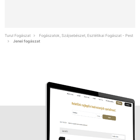
Turul Fogászat
Fogászatok, Szájsebészet, Esztétikai Fogászat - Pest
Jenei fogászat