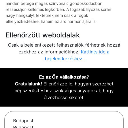
minden betege magas színvonalú gondoskodásban
részesüljön kellemes légkörben. A fogszabályozás során
nagy hangsúlyt fektetnek nem csak a fogak
elhelyezkedésére, hanem az arc harmóniájára is.
Ellenőrzött weboldalak
Csak a bejelentkezett felhasználók férhetnek hozzá
ezekhez az információkhoz.
Kattints ide a
bejelentkezéshez.
Ez az Ön vállalkozása
?
Gratulálunk!
Ellenőrizze le, hogyan szerezhet
népszerűsítéshez szükséges anyagokat, hogy
élvezhesse sikerét.
Budapest
Budapest