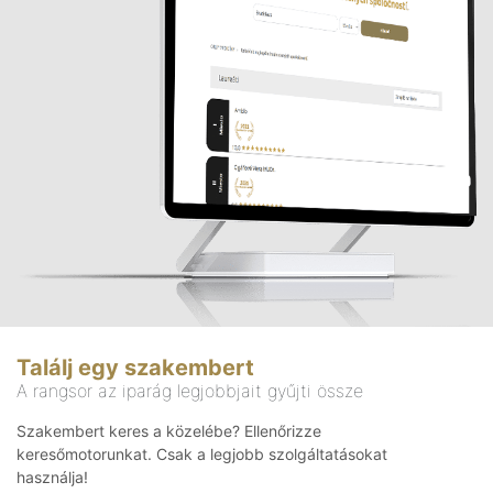
Találj egy szakembert
A rangsor az iparág legjobbjait gyűjti össze
Szakembert keres a közelébe? Ellenőrizze
keresőmotorunkat. Csak a legjobb szolgáltatásokat
használja!