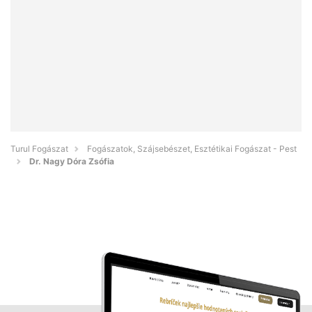
Turul Fogászat
Fogászatok, Szájsebészet, Esztétikai Fogászat - Pest
Dr. Nagy Dóra Zsófia