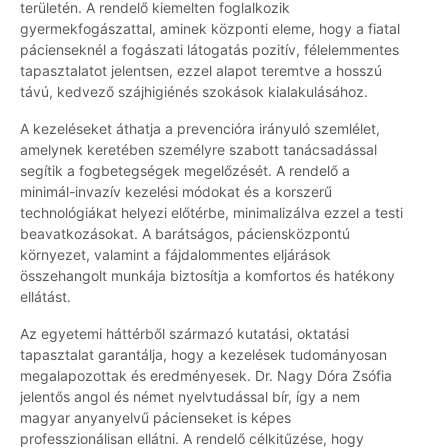
területén. A rendelő kiemelten foglalkozik
gyermekfogászattal, aminek központi eleme, hogy a fiatal
pácienseknél a fogászati látogatás pozitív, félelemmentes
tapasztalatot jelentsen, ezzel alapot teremtve a hosszú
távú, kedvező szájhigiénés szokások kialakulásához.
A kezeléseket áthatja a prevencióra irányuló szemlélet,
amelynek keretében személyre szabott tanácsadással
segítik a fogbetegségek megelőzését. A rendelő a
minimál-invazív kezelési módokat és a korszerű
technológiákat helyezi előtérbe, minimalizálva ezzel a testi
beavatkozásokat. A barátságos, páciensközpontú
környezet, valamint a fájdalommentes eljárások
összehangolt munkája biztosítja a komfortos és hatékony
ellátást.
Az egyetemi háttérből származó kutatási, oktatási
tapasztalat garantálja, hogy a kezelések tudományosan
megalapozottak és eredményesek. Dr. Nagy Dóra Zsófia
jelentős angol és német nyelvtudással bír, így a nem
magyar anyanyelvű pácienseket is képes
professzionálisan ellátni. A rendelő célkitűzése, hogy