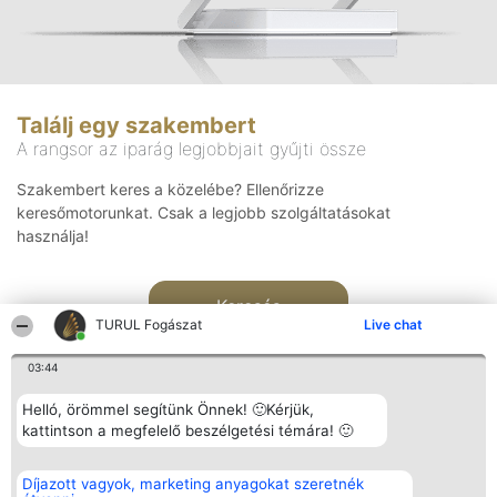
Találj egy szakembert
A rangsor az iparág legjobbjait gyűjti össze
Szakembert keres a közelébe? Ellenőrizze
keresőmotorunkat. Csak a legjobb szolgáltatásokat
használja!
Keresés
TURUL Fogászat
Live chat
03:44
Helló, örömmel segítünk Önnek! 🙂Kérjük,
kattintson a megfelelő beszélgetési témára! 🙂
Rangsorszervező
Népszavazás
Elérhetőség
Díjazott vagyok, marketing anyagokat szeretnék
SC Beautiful Company S.R.L.
Nyertesek
Elérhetőség