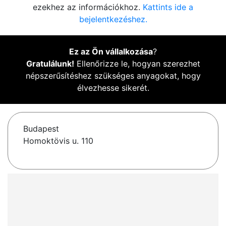
ezekhez az információkhoz.
Kattints ide a
bejelentkezéshez.
Ez az Ön vállalkozása
?
Gratulálunk!
Ellenőrizze le, hogyan szerezhet
népszerűsítéshez szükséges anyagokat, hogy
élvezhesse sikerét.
Budapest
Homoktövis u. 110