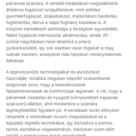
páciensei számára. A rendelő kínálatában megtalálhatók
általános fogászati szolgáltatások, mint például
gyermekfogászat, szájsebészet, implantátum beültetés,
fogfehérítés, illetve a teljes foghiány kezelése is. A
központ kiemelkedő adottsága a térségben egyedülálló,
fejlett fogászati mikroszkóp alkalmazása, amely 25-
szörös nagyításban teszi lehetővé a precíz
gyökérkezelést, így sok esetben olyan fogakat is meg
tudnak menteni, amelyeket más helyeken reménytelennek
ítélnének.
A legkorszerűbb technológiákat és eszközöket
használják, továbbá magasan képzett szakemberek
dolgoznak azon, hogy a beavatkozások
fájdalommentesek és komfortosak legyenek. A cél, hogy a
páciensek családias és nyugodt környezetben kapjanak
szakszerű ellátást, ahol mindenkire a számára
legmegfelelőbb figyelem jut. A kezelések során előnyben
részesítik a minimálisan invazív megoldásokat és a
legújabb digitális technikákat, így biztosítva a pontos,
tartós, esztétikus végeredményt, miközben szem előtt
tartják a természetes fogak megőrzését.