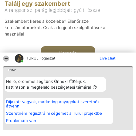
Találj egy szakembert
A rangsor az iparág legjobbjait gyűjti össze
Szakembert keres a közelébe? Ellenőrizze
keresőmotorunkat. Csak a legjobb szolgáltatásokat
használja!
Keresés
TURUL Fogászat
Live chat
06:52
Helló, örömmel segítünk Önnek! 🙂Kérjük,
kattintson a megfelelő beszélgetési témára! 🙂
Rangsorszervező
Népszavazás
Elérhetőség
Díjazott vagyok, marketing anyagokat szeretnék
SC Beautiful Company S.R.L.
Nyertesek
Elérhetőség
átvenni
Bulevardul Aleea Timișul De
Az összes
Sus Nr. 2, Bl. A30, Sc. A, Et.
díjazottak
Szeretném regisztrálni cégemet a Turul projektbe
4, Ap. 13
listája
Problémám van
Bukarest 53-238
Szabályok
Adószám 36737675
Státusz
tel: +363 033 425 71
Polityka
Prywatności