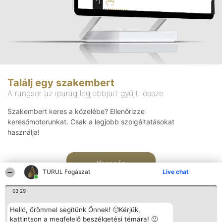
Találj egy szakembert
A rangsor az iparág legjobbjait gyűjti össze
Szakembert keres a közelébe? Ellenőrizze
keresőmotorunkat. Csak a legjobb szolgáltatásokat
használja!
Keresés
TURUL Fogászat
Live chat
03:29
Helló, örömmel segítünk Önnek! 🙂Kérjük,
kattintson a megfelelő beszélgetési témára! 🙂