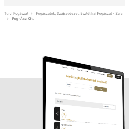
Turul Fogászat
Fogászatok, Szájsebészet, Esztétikai Fogászat - Zala
Fog-Ász Kft.