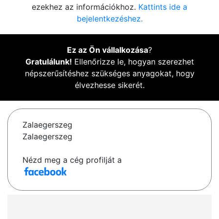
ezekhez az információkhoz.
Kattints ide a
bejelentkezéshez.
Ez az Ön vállalkozása
?
Gratulálunk!
Ellenőrizze le, hogyan szerezhet
népszerűsítéshez szükséges anyagokat, hogy
élvezhesse sikerét.
Zalaegerszeg
Zalaegerszeg
Nézd meg a cég profilját a