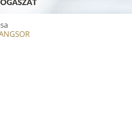
zsa
RANGSOR