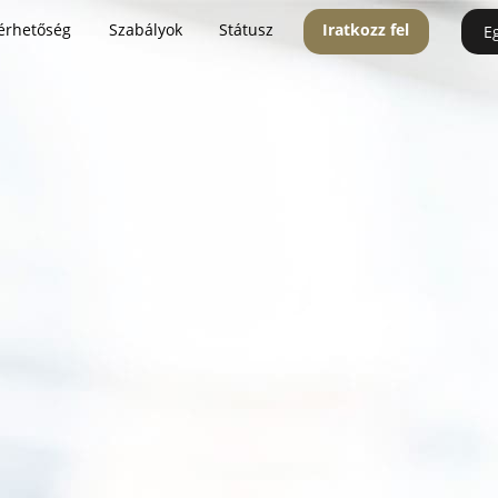
érhetőség
Szabályok
Státusz
Iratkozz fel
E