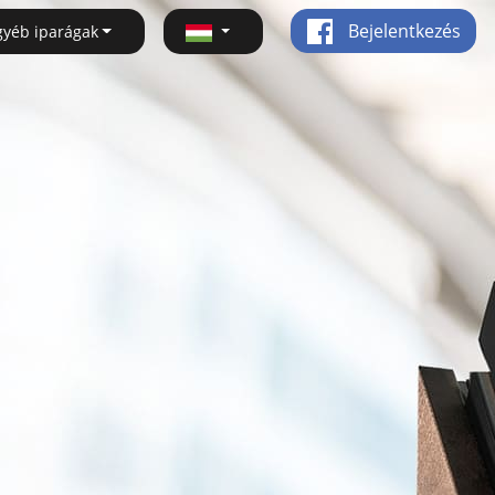
Bejelentkezés
gyéb iparágak