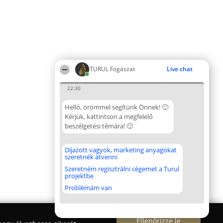
TURUL Fogászat
Live chat
22:30
Helló, örömmel segítünk Önnek! 🙂
Kérjük, kattintson a megfelelő
beszélgetési témára! 🙂
Díjazott vagyok, marketing anyagokat
szeretnék átvenni
Szeretném regisztrálni cégemet a Turul
projektbe
Problémám van
Ellenőrizze le