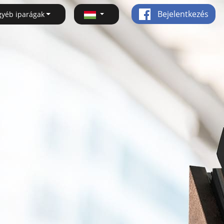
Bejelentkezés
gyéb iparágak