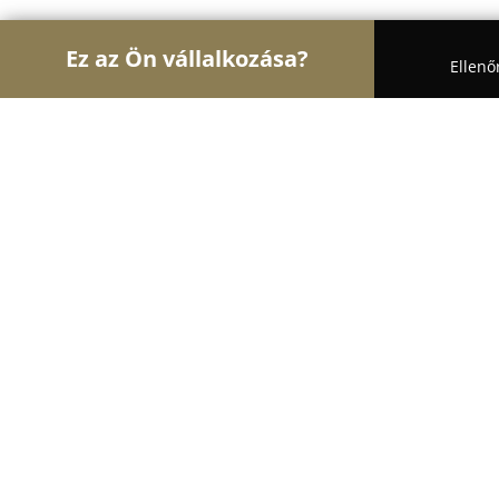
Ez az Ön vállalkozása?
Ellenő
Turul Fogászat
Fogászatok, Szájsebészet, Esztéti
Dr. Felső Zita - Auradental
9.8
(82)
Budapest, Budapest
Mutasd a telefonszámot