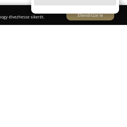
Ellenőrizze le
ogy élvezhesse sikerét.
t fogszabályozási rendelőként működik, melyet
akorvos irányít. Dr. Felső Zita a Semmelweis
án végzett 2015-ben, és 2018-ban kitűnő
vizsgáját. Szakmai útja során főként
 ami jelentős szakértelmet és tapasztalatot
v technikákat használnak, mint például önligírozó,
bályozó rendszerek, továbbá állcsont-ortopédiai