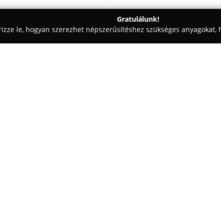
Gratulálunk!
rizze le, hogyan szerezhet népszerűsítéshez szükséges anyagokat, h
kai Fogászat - Pest
Dr. Felső Zita - Auradental
Egy cég:
A budapesti
Aura Dental
ismer
Dr. Felső Zita fogszabályozó sz
Egyetem Fogorvostudományi Kar
eredménnyel szerezte meg szak
Mutass többet >>
fogszabályozással foglalkozott,
biztosít a praxis számára.
A rendelőben korszerű, exkluzí
lingualis és láthatatlan fogsza