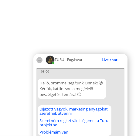
TURUL Fogászat
Live chat
08:00
Helló, örömmel segítünk Önnek! 🙂
Kérjük, kattintson a megfelelő
beszélgetési témára! 🙂
Díjazott vagyok, marketing anyagokat
szeretnék átvenni
Szeretném regisztrálni cégemet a Turul
projektbe
Problémám van