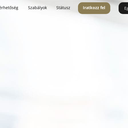
érhetőség
Szabályok
Státusz
Iratkozz fel
E