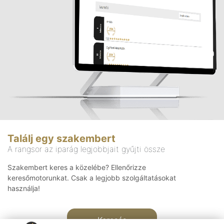
Találj egy szakembert
A rangsor az iparág legjobbjait gyűjti össze
Szakembert keres a közelébe? Ellenőrizze
keresőmotorunkat. Csak a legjobb szolgáltatásokat
használja!
Keresés