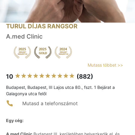
TURUL DÍJAS RANGSOR
A.med Clinic
Mutass többet >>
10
(882)
Budapest, Budapest, III Lajos utca 80., fszt. 1 Bejárat a
Galagonya utca felől
Mutasd a telefonszámot
Egy cég:
A.med Clinic
Budapest III. kerületében helyezkedik el, és