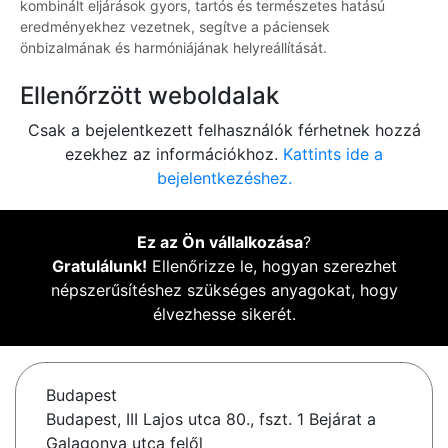
kombinált eljárások gyors, tartós és természetes hatású
eredményekhez vezetnek, segítve a páciensek
önbizalmának és harmóniájának helyreállítását.
Ellenőrzött weboldalak
Csak a bejelentkezett felhasználók férhetnek hozzá
ezekhez az információkhoz.
Kattints ide a
bejelentkezéshez.
Ez az Ön vállalkozása
?
Gratulálunk!
Ellenőrizze le, hogyan szerezhet
népszerűsítéshez szükséges anyagokat, hogy
élvezhesse sikerét.
Budapest
Budapest, III Lajos utca 80., fszt. 1 Bejárat a
Galagonya utca felől