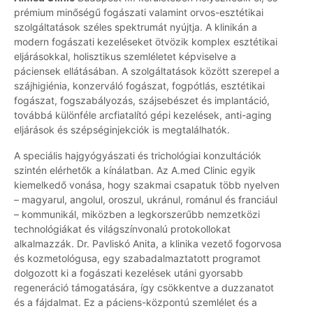
prémium minőségű fogászati valamint orvos-esztétikai
szolgáltatások széles spektrumát nyújtja. A klinikán a
modern fogászati kezeléseket ötvözik komplex esztétikai
eljárásokkal, holisztikus szemléletet képviselve a
páciensek ellátásában. A szolgáltatások között szerepel a
szájhigiénia, konzerváló fogászat, fogpótlás, esztétikai
fogászat, fogszabályozás, szájsebészet és implantáció,
továbbá különféle arcfiatalító gépi kezelések, anti-aging
eljárások és szépséginjekciók is megtalálhatók.
A speciális hajgyógyászati és trichológiai konzultációk
szintén elérhetők a kínálatban. Az A.med Clinic egyik
kiemelkedő vonása, hogy szakmai csapatuk több nyelven
– magyarul, angolul, oroszul, ukránul, románul és franciául
– kommunikál, miközben a legkorszerűbb nemzetközi
technológiákat és világszínvonalú protokollokat
alkalmazzák. Dr. Pavliskó Anita, a klinika vezető fogorvosa
és kozmetológusa, egy szabadalmaztatott programot
dolgozott ki a fogászati kezelések utáni gyorsabb
regeneráció támogatására, így csökkentve a duzzanatot
és a fájdalmat. Ez a páciens-központú szemlélet és a