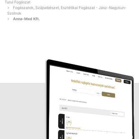
Turul Fogászat
Fogászatok, Szájsebészet, Esztétikai Fogászat - Jász-Nagykun-
Szolnok
Anna-Med Kft.