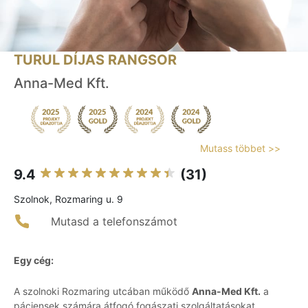
TURUL DÍJAS RANGSOR
Anna-Med Kft.
Mutass többet >>
9.4
(31)
Szolnok, Rozmaring u. 9
Mutasd a telefonszámot
Egy cég:
A szolnoki Rozmaring utcában működő
Anna-Med Kft.
a
páciensek számára átfogó fogászati szolgáltatásokat