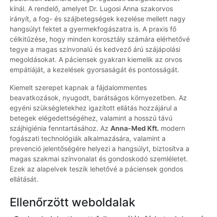
kínál. A rendelő, amelyet Dr. Lugosi Anna szakorvos
irányít, a fog- és szájbetegségek kezelése mellett nagy
hangsúlyt fektet a gyermekfogászatra is. A praxis fő
célkitűzése, hogy minden korosztály számára elérhetővé
tegye a magas színvonalú és kedvező árú szájápolási
megoldásokat. A páciensek gyakran kiemelik az orvos
empátiáját, a kezelések gyorsaságát és pontosságát.
Kiemelt szerepet kapnak a fájdalommentes
beavatkozások, nyugodt, barátságos környezetben. Az
egyéni szükségletekhez igazított ellátás hozzájárul a
betegek elégedettségéhez, valamint a hosszú távú
szájhigiénia fenntartásához. Az
Anna-Med Kft.
modern
fogászati technológiák alkalmazására, valamint a
prevenció jelentőségére helyezi a hangsúlyt, biztosítva a
magas szakmai színvonalat és gondoskodó szemléletet.
Ezek az alapelvek teszik lehetővé a páciensek gondos
ellátását.
Ellenőrzött weboldalak