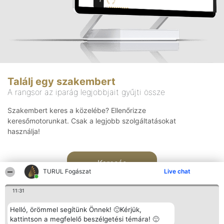
Találj egy szakembert
A rangsor az iparág legjobbjait gyűjti össze
Szakembert keres a közelébe? Ellenőrizze
keresőmotorunkat. Csak a legjobb szolgáltatásokat
használja!
Keresés
TURUL Fogászat
Live chat
11:31
Helló, örömmel segítünk Önnek! 🙂Kérjük,
kattintson a megfelelő beszélgetési témára! 🙂