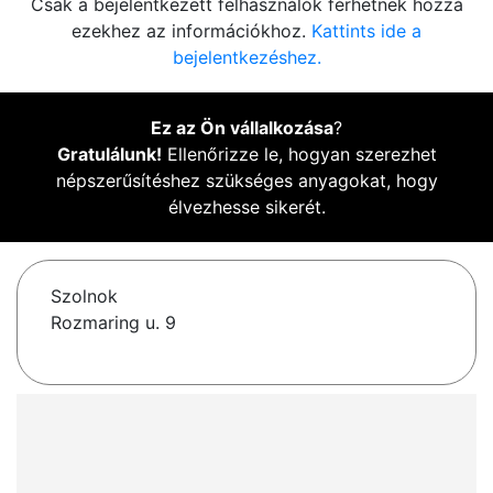
Csak a bejelentkezett felhasználók férhetnek hozzá
ezekhez az információkhoz.
Kattints ide a
bejelentkezéshez.
Ez az Ön vállalkozása
?
Gratulálunk!
Ellenőrizze le, hogyan szerezhet
népszerűsítéshez szükséges anyagokat, hogy
élvezhesse sikerét.
Szolnok
Rozmaring u. 9