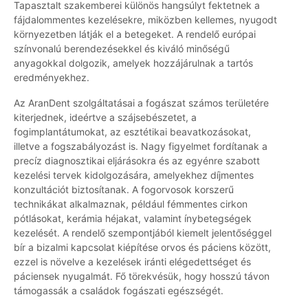
Tapasztalt szakemberei különös hangsúlyt fektetnek a
fájdalommentes kezelésekre, miközben kellemes, nyugodt
környezetben látják el a betegeket. A rendelő európai
színvonalú berendezésekkel és kiváló minőségű
anyagokkal dolgozik, amelyek hozzájárulnak a tartós
eredményekhez.
Az AranDent szolgáltatásai a fogászat számos területére
kiterjednek, ideértve a szájsebészetet, a
fogimplantátumokat, az esztétikai beavatkozásokat,
illetve a fogszabályozást is. Nagy figyelmet fordítanak a
precíz diagnosztikai eljárásokra és az egyénre szabott
kezelési tervek kidolgozására, amelyekhez díjmentes
konzultációt biztosítanak. A fogorvosok korszerű
technikákat alkalmaznak, például fémmentes cirkon
pótlásokat, kerámia héjakat, valamint ínybetegségek
kezelését. A rendelő szempontjából kiemelt jelentőséggel
bír a bizalmi kapcsolat kiépítése orvos és páciens között,
ezzel is növelve a kezelések iránti elégedettséget és
páciensek nyugalmát. Fő törekvésük, hogy hosszú távon
támogassák a családok fogászati egészségét.