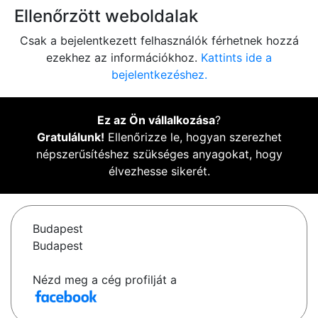
Ellenőrzött weboldalak
Csak a bejelentkezett felhasználók férhetnek hozzá
ezekhez az információkhoz.
Kattints ide a
bejelentkezéshez.
Ez az Ön vállalkozása
?
Gratulálunk!
Ellenőrizze le, hogyan szerezhet
népszerűsítéshez szükséges anyagokat, hogy
élvezhesse sikerét.
Budapest
Budapest
Nézd meg a cég profilját a