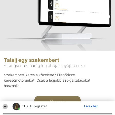
Találj egy szakembert
A rangsor az iparág legjobbjait gyűjti össze
Szakembert keres a közelébe? Ellenőrizze
keresőmotorunkat. Csak a legjobb szolgáltatásokat
használja!
Keresés
TURUL Fogászat
Live chat