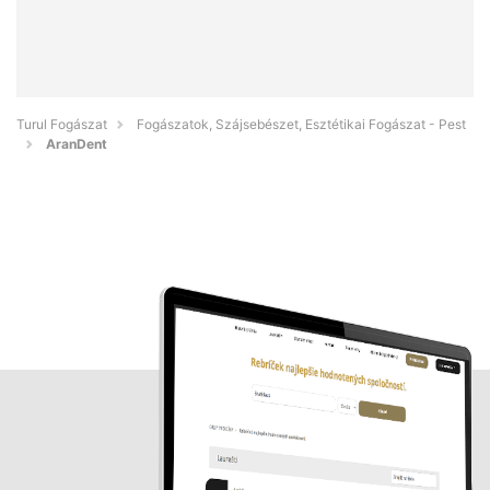
Turul Fogászat
Fogászatok, Szájsebészet, Esztétikai Fogászat - Pest
AranDent