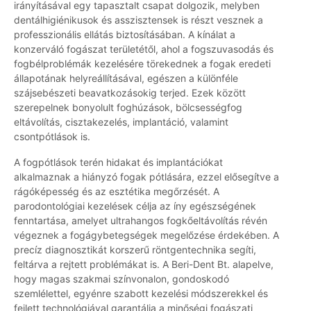
irányításával egy tapasztalt csapat dolgozik, melyben
dentálhigiénikusok és asszisztensek is részt vesznek a
professzionális ellátás biztosításában. A kínálat a
konzerváló fogászat területétől, ahol a fogszuvasodás és
fogbélproblémák kezelésére törekednek a fogak eredeti
állapotának helyreállításával, egészen a különféle
szájsebészeti beavatkozásokig terjed. Ezek között
szerepelnek bonyolult foghúzások, bölcsességfog
eltávolítás, cisztakezelés, implantáció, valamint
csontpótlások is.
A fogpótlások terén hidakat és implantációkat
alkalmaznak a hiányzó fogak pótlására, ezzel elősegítve a
rágóképesség és az esztétika megőrzését. A
parodontológiai kezelések célja az íny egészségének
fenntartása, amelyet ultrahangos fogkőeltávolítás révén
végeznek a fogágybetegségek megelőzése érdekében. A
precíz diagnosztikát korszerű röntgentechnika segíti,
feltárva a rejtett problémákat is. A Beri-Dent Bt. alapelve,
hogy magas szakmai színvonalon, gondoskodó
szemlélettel, egyénre szabott kezelési módszerekkel és
fejlett technológiával garantálja a minőségi fogászati