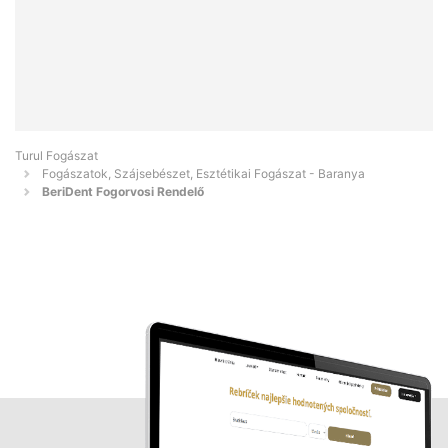
Turul Fogászat
Fogászatok, Szájsebészet, Esztétikai Fogászat - Baranya
BeriDent Fogorvosi Rendelő