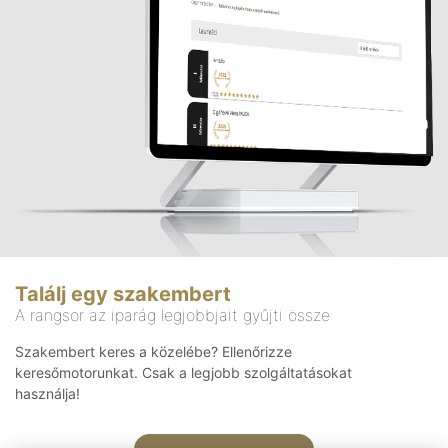
Találj egy szakembert
A rangsor az iparág legjobbjait gyűjti össze
Szakembert keres a közelébe? Ellenőrizze
keresőmotorunkat. Csak a legjobb szolgáltatásokat
használja!