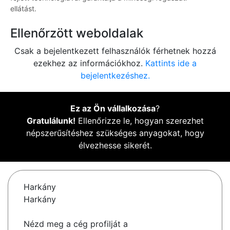
ellátást.
Ellenőrzött weboldalak
Csak a bejelentkezett felhasználók férhetnek hozzá
ezekhez az információkhoz.
Kattints ide a
bejelentkezéshez.
Ez az Ön vállalkozása
?
Gratulálunk!
Ellenőrizze le, hogyan szerezhet
népszerűsítéshez szükséges anyagokat, hogy
élvezhesse sikerét.
Harkány
Harkány
Nézd meg a cég profilját a