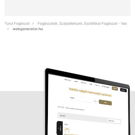
Turul Fogászat
Fogászatok, Szájsebészet, Esztétikai Fogászat - Vas
webgenerator.hu