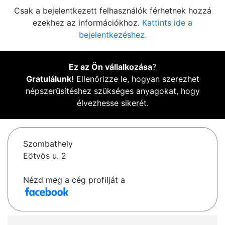
Csak a bejelentkezett felhasználók férhetnek hozzá
ezekhez az információkhoz.
Kattints ide a
bejelentkezéshez.
Ez az Ön vállalkozása
?
Gratulálunk!
Ellenőrizze le, hogyan szerezhet
népszerűsítéshez szükséges anyagokat, hogy
élvezhesse sikerét.
Szombathely
Eötvös u. 2
Nézd meg a cég profilját a