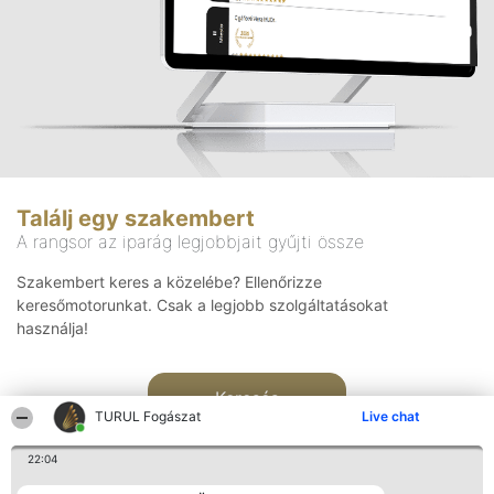
Találj egy szakembert
A rangsor az iparág legjobbjait gyűjti össze
Szakembert keres a közelébe? Ellenőrizze
keresőmotorunkat. Csak a legjobb szolgáltatásokat
használja!
Keresés
TURUL Fogászat
Live chat
22:04