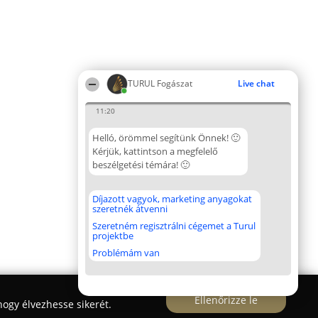
TURUL Fogászat
Live chat
11:20
Helló, örömmel segítünk Önnek! 🙂
Kérjük, kattintson a megfelelő
beszélgetési témára! 🙂
Díjazott vagyok, marketing anyagokat
szeretnék átvenni
Szeretném regisztrálni cégemet a Turul
projektbe
Problémám van
Ellenőrizze le
ogy élvezhesse sikerét.