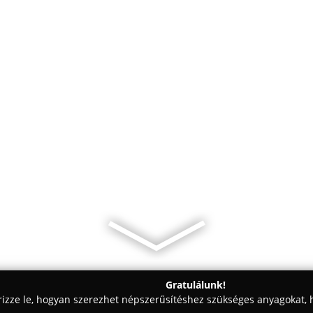
Gratulálunk!
rizze le, hogyan szerezhet népszerűsítéshez szükséges anyagokat, h