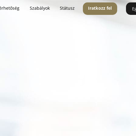
érhetőség
Szabályok
Státusz
Iratkozz fel
E