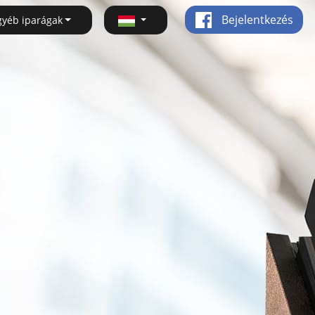
Bejelentkezés
gyéb iparágak