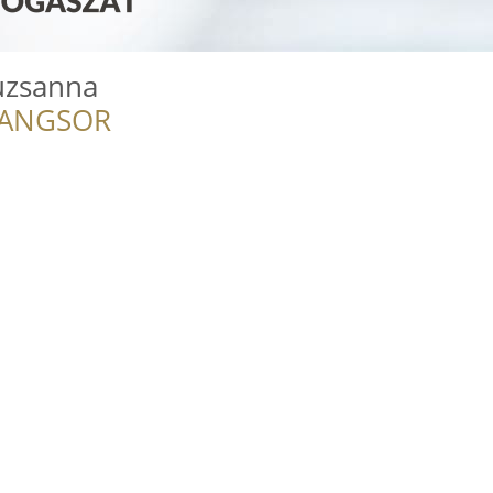
uzsanna
RANGSOR