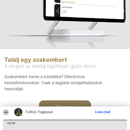
Találj egy szakembert
A rangsor az iparág legjobbjait gyűjti össze
Szakembert keres a közelébe? Ellenőrizze
keresőmotorunkat. Csak a legjobb szolgáltatásokat
használja!
Keresés
TURUL Fogászat
Live chat
04:09