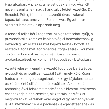
Hajó utcában. A praxis, amelyet gyakran Fog-Ász Kft.
néven is említenek, nagy hangsúlyt fektet vezetője, Dr.
Benedek Péter, több mint huszonöt éves szakmai
tapasztalatára, amelyet a Semmelweis Egyetemen
szerzett ismeretek alapoznak meg.
A rendelő teljes körű fogászati szolgáltatásokat nyújt, a
prevenciótól a komplex implantológiai beavatkozásokig
bezárólag. Az ellátás részét képezi többek között az
esztétikai fogászat, fogfehérítés, fogékszerek, korszerű
cirkónium koronák és hidak készítése, valamint
gyökérkezelések és kombinált fogpótlások biztosítása.
Az értékelések kiemelik a vezető fogorvos barátságos,
nyugodt és empatikus hozzáállását, amely különösen
fontos a szorongó betegeknek, akik így fájdalommentes
és körültekintő ellátásban részesülnek. A korszerű
technológiával felszerelt rendelőben elhivatott szakorvos
csapat várja a pácienseket, akik tartós, esztétikus
megoldásokat keresnek akár angol vagy német nyelven
is. Az intézmény célja a páciensek elégedettségének és