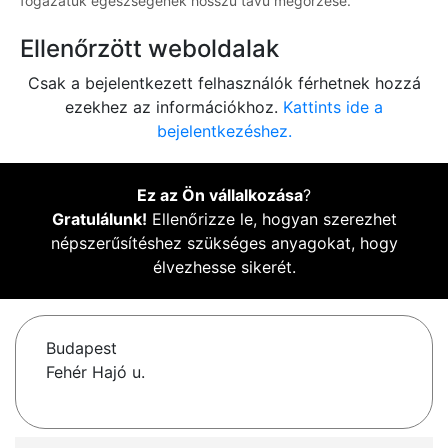
fogazatuk egészségének hosszú távú megőrzése.
Ellenőrzött weboldalak
Csak a bejelentkezett felhasználók férhetnek hozzá
ezekhez az információkhoz.
Kattints ide a
bejelentkezéshez.
Ez az Ön vállalkozása
?
Gratulálunk!
Ellenőrizze le, hogyan szerezhet
népszerűsítéshez szükséges anyagokat, hogy
élvezhesse sikerét.
Budapest
Fehér Hajó u.