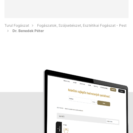
Turul Fogászat
Fogászatok, Szájsebészet, Esztétikai Fogászat - Pest
Dr. Benedek Péter