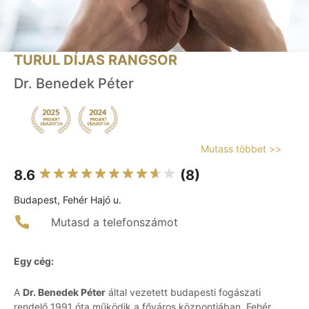
TURUL DÍJAS RANGSOR
Dr. Benedek Péter
Mutass többet >>
8.6
(8)
Budapest, Fehér Hajó u.
Mutasd a telefonszámot
Egy cég:
A
Dr. Benedek Péter
által vezetett budapesti fogászati
rendelő 1991 óta működik a főváros központjában, Fehér