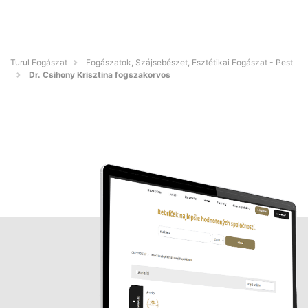
Turul Fogászat
Fogászatok, Szájsebészet, Esztétikai Fogászat - Pest
Dr. Csihony Krisztina fogszakorvos