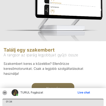
Találj egy szakembert
A rangsor az iparág legjobbjait gyűjti össze
Szakembert keres a közelébe? Ellenőrizze
keresőmotorunkat. Csak a legjobb szolgáltatásokat
használja!
Keresés
TURUL Fogászat
Live chat
01:34