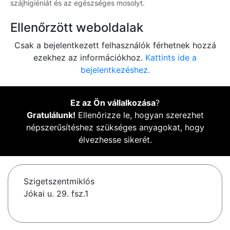
szájhigiéniát és az egészséges mosolyt.
Ellenőrzött weboldalak
Csak a bejelentkezett felhasználók férhetnek hozzá
ezekhez az információkhoz.
Kattints ide a
bejelentkezéshez.
Ez az Ön vállalkozása
?
Gratulálunk!
Ellenőrizze le, hogyan szerezhet
népszerűsítéshez szükséges anyagokat, hogy
élvezhesse sikerét.
Szigetszentmiklós
Jókai u. 29. fsz.1