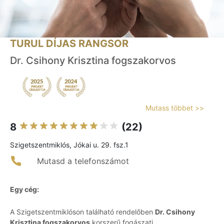
TURUL DÍJAS RANGSOR
Dr. Csihony Krisztina fogszakorvos
Mutass többet >>
8
(22)
Szigetszentmiklós, Jókai u. 29. fsz.1
Mutasd a telefonszámot
Egy cég:
A Szigetszentmiklóson található rendelőben
Dr. Csihony
Krisztina fogszakorvos
korszerű fogászati