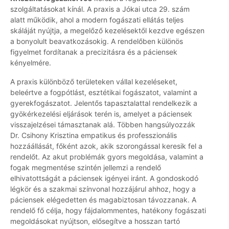
szolgáltatásokat kínál. A praxis a Jókai utca 29. szám
alatt működik, ahol a modern fogászati ellátás teljes
skáláját nyújtja, a megelőző kezelésektől kezdve egészen
a bonyolult beavatkozásokig. A rendelőben különös
figyelmet fordítanak a precizitásra és a páciensek
kényelmére.
A praxis különböző területeken vállal kezeléseket,
beleértve a fogpótlást, esztétikai fogászatot, valamint a
gyerekfogászatot. Jelentős tapasztalattal rendelkezik a
gyökérkezelési eljárások terén is, amelyet a páciensek
visszajelzései támasztanak alá. Többen hangsúlyozzák
Dr. Csihony Krisztina empatikus és professzionális
hozzáállását, főként azok, akik szorongással keresik fel a
rendelőt. Az akut problémák gyors megoldása, valamint a
fogak megmentése szintén jellemzi a rendelő
elhivatottságát a páciensek igényei iránt. A gondoskodó
légkör és a szakmai színvonal hozzájárul ahhoz, hogy a
páciensek elégedetten és magabiztosan távozzanak. A
rendelő fő célja, hogy fájdalommentes, hatékony fogászati
megoldásokat nyújtson, elősegítve a hosszan tartó